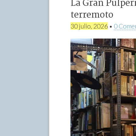
La Gran Pulperí
terremoto
30 julio, 2026
•
0 Comen