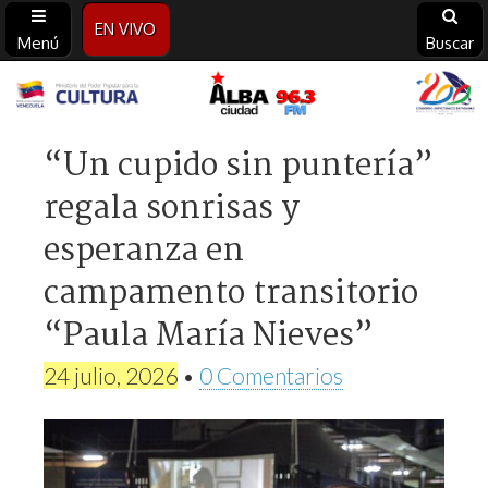
EN VIVO
Menú
Buscar
Alba
Ciudad
“Un cupido sin puntería”
regala sonrisas y
96.3
esperanza en
FM
campamento transitorio
“Paula María Nieves”
24 julio, 2026
•
0 Comentarios