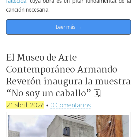
fallecida
, cuya obra es un pilar fundamental de la
canción necesaria.
Leer más →
El Museo de Arte
Contemporáneo Armando
Reverón inaugura la muestra
“No soy un caballo” 🗓
21 abril, 2026
•
0 Comentarios