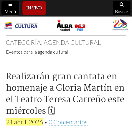
EN VIVO
Menú
Buscar
Alba
Ciudad
CATEGORÍA:
AGENDA CULTURAL
Eventos para la agenda cultural
96.3
FM
Realizarán gran cantata en
homenaje a Gloria Martín en
el Teatro Teresa Carreño este
miércoles 🗓
21 abril, 2026
•
0 Comentarios