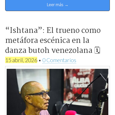
Leer más →
“Ishtana”: El trueno como
metáfora escénica en la
danza butoh venezolana 🗓
15 abril, 2026
•
0 Comentarios