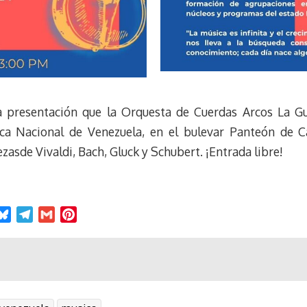
 presentación que la Orquesta de Cuerdas Arcos La Gua
eca Nacional de Venezuela, en el bulevar Panteón de C
asde Vivaldi, Bach, Gluck y Schubert. ¡Entrada libre!
B
T
G
P
l
e
m
i
u
l
a
n
e
e
i
t
s
g
l
e
k
r
r