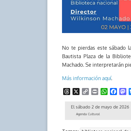
No te pierdas este sábado la
Bautista Plaza de la Bibliot
Machado. Se interpretarán piez
Más información aquí
.
T
X
C
P
W
F
M
h
o
r
h
a
a
r
p
i
a
c
s
El sábado 2 de mayo de 2026
e
y
n
t
e
t
Agenda Cultural
a
L
t
s
b
o
d
i
A
o
d