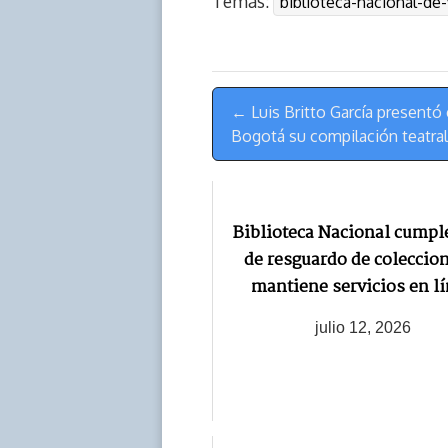
Temas:
biblioteca-nacional-de
s
n
p
o
o
k
p
k
n
Menú
← Luis Britto García presentó e
de
Bogotá su compilación teatral
Navegación
Biblioteca Nacional cumpl
de resguardo de coleccio
mantiene servicios en l
julio 12, 2026