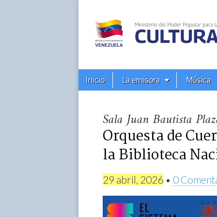
Alba
Ciudad
96.3
Menú
Skip
Inicio
La emisora
Música
principal
FM
to
content
Sala Juan Bautista Plaz
Orquesta de Cuer
la Biblioteca Nac
29 abril, 2026
•
0 Coment