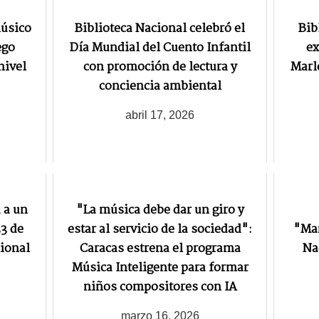
úsico
Biblioteca Nacional celebró el
Bib
ego
Día Mundial del Cuento Infantil
ex
nivel
con promoción de lectura y
Marl
conciencia ambiental
abril 17, 2026
 a un
"La música debe dar un giro y
23 de
estar al servicio de la sociedad":
"Mar
cional
Caracas estrena el programa
Na
Música Inteligente para formar
niños compositores con IA
marzo 16, 2026