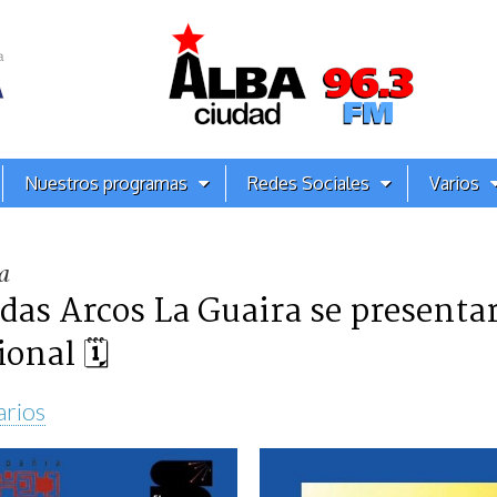
Nuestros programas
Redes Sociales
Varios
a
das Arcos La Guaira se presentar
ional 🗓
arios