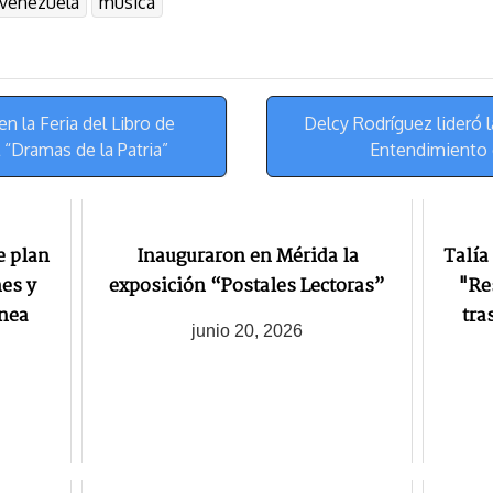
-venezuela
musica
y
a
e
m
s
t
n la Feria del Libro de
Delcy Rodríguez lideró
 “Dramas de la Patria”
Entendimiento 
e plan
Inauguraron en Mérida la
Talía
nes y
exposición “Postales Lectoras”
"Re
ínea
tra
junio 20, 2026