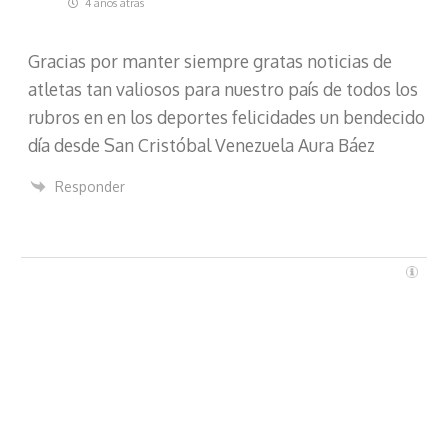
4 años atrás
r
ó
Gracias por manter siempre gratas noticias de
n
i
atletas tan valiosos para nuestro país de todos los
c
rubros en en los deportes felicidades un bendecido
o
día desde San Cristóbal Venezuela Aura Báez
Responder