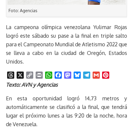
Foto: Agencias
La campeona olímpica venezolana Yulimar Rojas
logró este sábado su pase a la final en triple salto
para el Campeonato Mundial de Atletismo 2022 que
se lleva a cabo en la ciudad de Oregón, Estados
Unidos.
T
X
C
P
W
F
M
B
T
G
P
h
o
r
h
a
a
l
e
m
i
Texto: AVN y Agencias
r
p
i
a
c
s
u
l
a
n
e
y
n
t
e
t
e
e
i
t
En esta oportunidad logró 14,73 metros y
a
L
t
s
b
o
s
g
l
e
automáticamente se clasificó a la final, que tendrá
d
i
A
o
d
k
r
r
lugar el próximo lunes a las 9:20 de la noche, hora
s
n
p
o
o
y
a
e
de Venezuela.
k
p
k
n
m
s
t