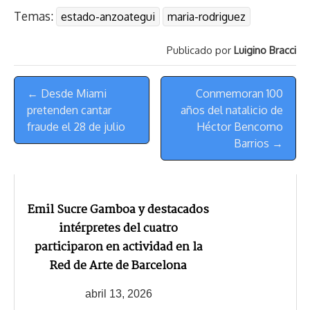
r
p
i
a
c
s
u
l
a
n
Temas:
estado-anzoategui
maria-rodriguez
e
y
n
t
e
t
e
e
i
t
a
L
t
s
b
o
s
g
l
e
Publicado por
Luigino Bracci
d
i
A
o
d
k
r
r
s
n
p
o
o
y
a
e
Menú
k
p
k
n
m
s
← Desde Miami
Conmemoran 100
de
t
pretenden cantar
años del natalicio de
Navegación
fraude el 28 de julio
Héctor Bencomo
Barrios →
Emil Sucre Gamboa y destacados
intérpretes del cuatro
participaron en actividad en la
Red de Arte de Barcelona
abril 13, 2026