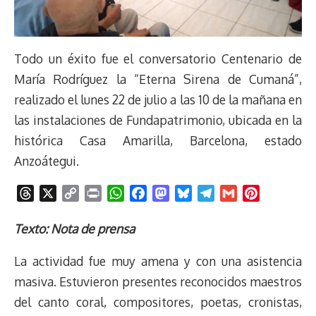
Todo un éxito fue el conversatorio Centenario de
María Rodríguez la “Eterna Sirena de Cumaná”,
realizado el lunes 22 de julio a las 10 de la mañana en
las instalaciones de Fundapatrimonio, ubicada en la
histórica Casa Amarilla, Barcelona, estado
Anzoátegui.
T
X
C
P
W
F
M
B
T
G
P
h
o
r
h
a
a
l
e
m
i
r
p
i
a
c
s
u
l
a
n
Texto: Nota de prensa
e
y
n
t
e
t
e
e
i
t
La actividad fue muy amena y con una asistencia
a
L
t
s
b
o
s
g
l
e
d
i
A
o
d
k
r
r
masiva. Estuvieron presentes reconocidos maestros
s
n
p
o
o
y
a
e
del canto coral, compositores, poetas, cronistas,
k
p
k
n
m
s