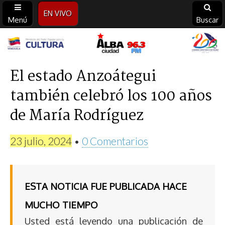
EN VIVO
Menú
Buscar
Alba
Ciudad
El estado Anzoátegui
también celebró los 100 años
96.3
de María Rodríguez
FM
23 julio, 2024
•
0 Comentarios
ESTA NOTICIA FUE PUBLICADA HACE
MUCHO TIEMPO
Usted está leyendo una publicación de