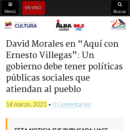
EN VIVO
Menú
Buscar
Alba
Ciudad
David Morales en “Aquí con
Ernesto Villegas”: Un
96.3
gobierno debe tener políticas
FM
públicas sociales que
atiendan al pueblo
14 marzo, 2021
•
0 Comentarios