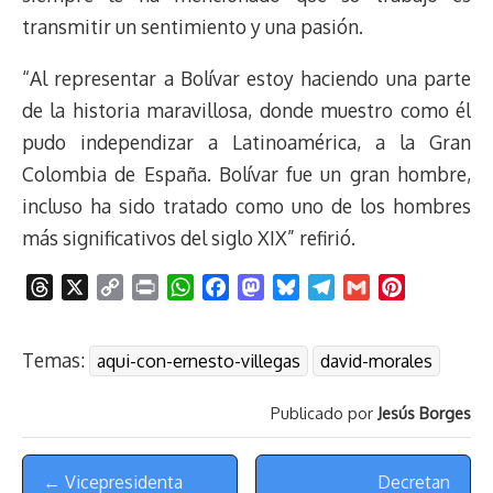
transmitir un sentimiento y una pasión.
“Al representar a Bolívar estoy haciendo una parte
de la historia maravillosa, donde muestro como él
pudo independizar a Latinoamérica, a la Gran
Colombia de España. Bolívar fue un gran hombre,
incluso ha sido tratado como uno de los hombres
más significativos del siglo XIX” refirió.
T
X
C
P
W
F
M
B
T
G
P
h
o
r
h
a
a
l
e
m
i
r
p
i
a
c
s
u
l
a
n
Temas:
aqui-con-ernesto-villegas
david-morales
e
y
n
t
e
t
e
e
i
t
a
L
t
s
b
o
s
g
l
e
Publicado por
Jesús Borges
d
i
A
o
d
k
r
r
s
n
p
o
o
y
a
e
Menú
k
p
k
n
m
s
← Vicepresidenta
Decretan