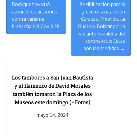
de
t
Rodríguez evaluó
flexibilización parcial
Navegación
avances de acciones
y cerco sanitario en
contra variante
Caracas, Miranda, La
brasileña del Covid-19
Guaira y Bolívar por la
variante brasileña del
coronavirus: Estas
son las medidas →
Los tambores a San Juan Bautista
y el flamenco de David Morales
también tomaron la Plaza de los
Museos este domingo (+Fotos)
mayo 14, 2024