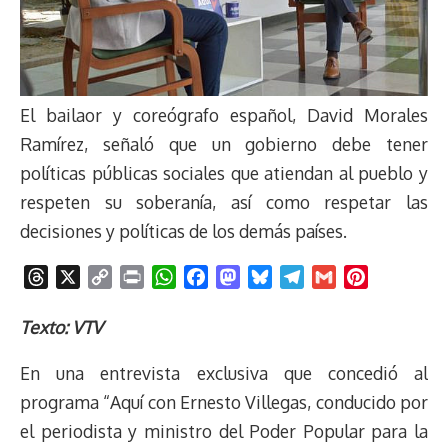
El bailaor y coreógrafo español, David Morales
Ramírez, señaló que un gobierno debe tener
políticas públicas sociales que atiendan al pueblo y
respeten su soberanía, así como respetar las
decisiones y políticas de los demás países.
T
X
C
P
W
F
M
B
T
G
P
h
o
r
h
a
a
l
e
m
i
r
p
i
a
c
s
u
l
a
n
Texto: VTV
e
y
n
t
e
t
e
e
i
t
En una entrevista exclusiva que concedió al
a
L
t
s
b
o
s
g
l
e
d
i
A
o
d
k
r
r
programa “Aquí con Ernesto Villegas, conducido por
s
n
p
o
o
y
a
e
el periodista y ministro del Poder Popular para la
k
p
k
n
m
s