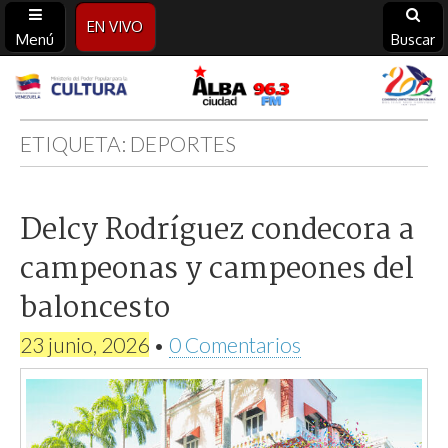
EN VIVO
Menú
Buscar
Alba
Ciudad
ETIQUETA:
DEPORTES
96.3
Delcy Rodríguez condecora a
FM
campeonas y campeones del
baloncesto
23 junio, 2026
•
0 Comentarios