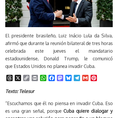
El presidente brasileño, Luiz Inácio Lula da Silva,
afirmó que durante la reunión bilateral de tres horas
celebrada este jueves el mandatario
estadounidense, Donald Trump, le comunicó
que Estados Unidos no planea invadir Cuba.
T
X
C
P
W
F
M
B
T
G
P
h
o
r
h
a
a
l
e
m
i
r
p
i
a
c
s
u
l
a
n
Texto: Telesur
e
y
n
t
e
t
e
e
i
t
“Escuchamos que él no piensa en invadir Cuba. Eso
a
L
t
s
b
o
s
g
l
e
d
i
A
o
d
k
r
r
es una gran señal, porque
Cuba quiere dialogar y
s
n
p
o
o
y
a
e