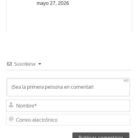
mayo 27, 2026
Suscribirse
600
N
o
m
C
b
o
r
r
e
r