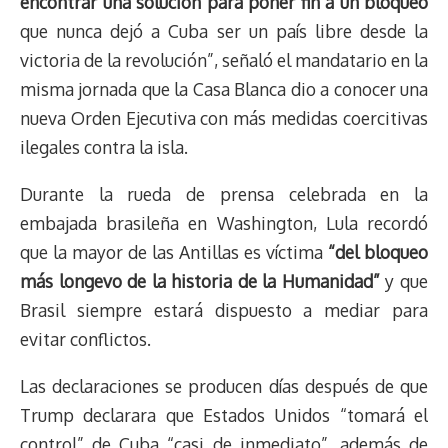
encontrar una solución para poner fin a un bloqueo
k
p
k
n
m
s
que nunca dejó a Cuba ser un país libre desde la
t
victoria de la revolución”, señaló el mandatario en la
misma jornada que la Casa Blanca dio a conocer una
nueva Orden Ejecutiva con más medidas coercitivas
ilegales contra la isla.
Durante la rueda de prensa celebrada en la
embajada brasileña en Washington, Lula recordó
que la mayor de las Antillas es víctima
“del bloqueo
más longevo de la historia de la Humanidad”
y que
Brasil siempre estará dispuesto a mediar para
evitar conflictos.
Las declaraciones se producen días después de que
Trump declarara que Estados Unidos “tomará el
control” de Cuba “casi de inmediato”, además de