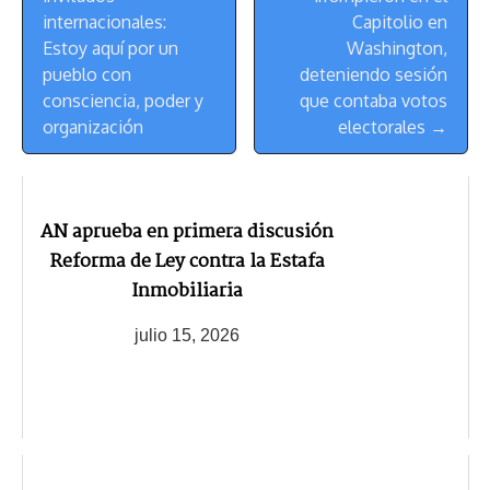
internacionales:
Capitolio en
Estoy aquí por un
Washington,
pueblo con
deteniendo sesión
consciencia, poder y
que contaba votos
organización
electorales →
AN aprueba en primera discusión
Reforma de Ley contra la Estafa
Inmobiliaria
julio 15, 2026