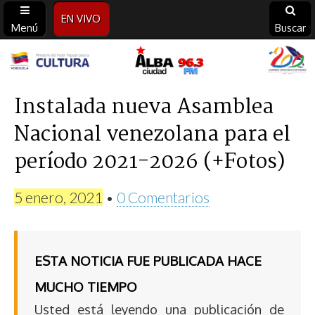
EN VIVO
Menú
Buscar
Alba
Ciudad
Instalada nueva Asamblea
Nacional venezolana para el
96.3
período 2021-2026 (+Fotos)
FM
5 enero, 2021
•
0 Comentarios
ESTA NOTICIA FUE PUBLICADA HACE
MUCHO TIEMPO
Usted está leyendo una publicación de