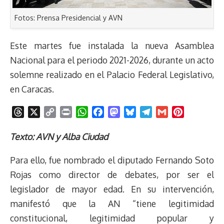
Fotos: Prensa Presidencial y AVN
Este martes fue instalada la nueva Asamblea
Nacional para el periodo 2021-2026, durante un acto
solemne realizado en el Palacio Federal Legislativo,
en Caracas.
T
X
C
P
W
F
M
B
T
G
P
h
o
r
h
a
a
l
e
m
i
r
p
i
a
c
s
u
l
a
n
Texto: AVN y Alba Ciudad
e
y
n
t
e
t
e
e
i
t
Para ello, fue nombrado el diputado Fernando Soto
a
L
t
s
b
o
s
g
l
e
d
i
A
o
d
k
r
r
Rojas como director de debates, por ser el
s
n
p
o
o
y
a
e
legislador de mayor edad. En su intervención,
k
p
k
n
m
s
manifestó que la AN “tiene legitimidad
t
constitucional, legitimidad popular y