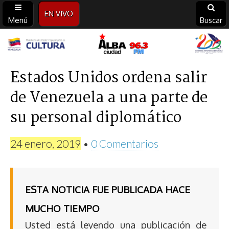
EN VIVO
Menú
Buscar
Alba
Ciudad
Estados Unidos ordena salir
de Venezuela a una parte de
96.3
su personal diplomático
FM
24 enero, 2019
•
0 Comentarios
ESTA NOTICIA FUE PUBLICADA HACE
MUCHO TIEMPO
Usted está leyendo una publicación de