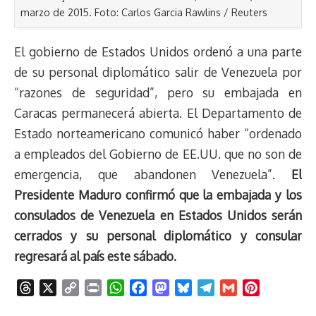
marzo de 2015. Foto: Carlos Garcia Rawlins / Reuters
El gobierno de Estados Unidos ordenó a una parte
de su personal diplomático salir de Venezuela por
“razones de seguridad”, pero su embajada en
Caracas permanecerá abierta. El Departamento de
Estado norteamericano comunicó haber “ordenado
a empleados del Gobierno de EE.UU. que no son de
emergencia, que abandonen Venezuela”.
El
Presidente Maduro confirmó que la embajada y los
consulados de Venezuela en Estados Unidos serán
cerrados y su personal diplomático y consular
regresará al país este sábado.
T
X
C
P
W
F
M
B
T
G
P
h
o
r
h
a
a
l
e
m
i