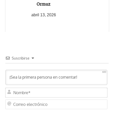
Ormuz
abril 13, 2026
Suscribirse
600
N
o
m
C
b
o
r
r