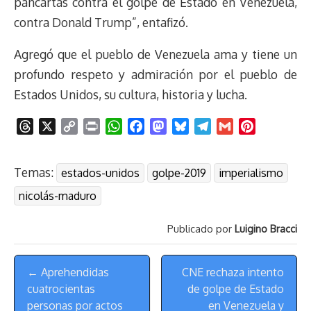
pancartas contra el golpe de Estado en Venezuela,
contra Donald Trump”, entafizó.
Agregó que el pueblo de Venezuela ama y tiene un
profundo respeto y admiración por el pueblo de
Estados Unidos, su cultura, historia y lucha.
T
X
C
P
W
F
M
B
T
G
P
h
o
r
h
a
a
l
e
m
i
r
p
i
a
c
s
u
l
a
n
Temas:
estados-unidos
golpe-2019
imperialismo
e
y
n
t
e
t
e
e
i
t
a
L
t
s
b
o
s
g
l
e
nicolás-maduro
d
i
A
o
d
k
r
r
s
n
p
o
o
y
a
e
Publicado por
Luigino Bracci
k
p
k
n
m
s
Menú
t
← Aprehendidas
CNE rechaza intento
de
cuatrocientas
de golpe de Estado
Navegación
personas por actos
en Venezuela y