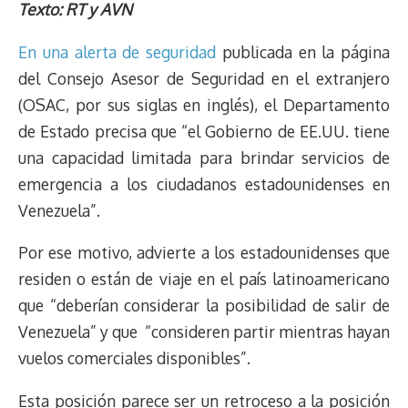
r
p
i
a
c
s
u
l
a
n
Texto: RT y AVN
e
y
n
t
e
t
e
e
i
t
En una alerta de seguridad
publicada en la página
a
L
t
s
b
o
s
g
l
e
d
i
A
o
d
k
r
r
del Consejo Asesor de Seguridad en el extranjero
s
n
p
o
o
y
a
e
(OSAC, por sus siglas en inglés), el Departamento
k
p
k
n
m
s
de Estado precisa que “el Gobierno de EE.UU. tiene
t
una capacidad limitada para brindar servicios de
emergencia a los ciudadanos estadounidenses en
Venezuela”.
Por ese motivo, advierte a los estadounidenses que
residen o están de viaje en el país latinoamericano
que “deberían considerar la posibilidad de salir de
Venezuela” y que “consideren partir mientras hayan
vuelos comerciales disponibles”.
Esta posición parece ser un retroceso a la posición