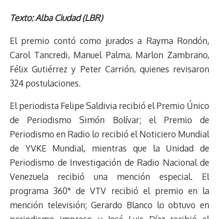
h
o
r
h
a
a
l
e
m
i
r
p
i
a
c
s
u
l
a
n
Texto: Alba Ciudad (LBR)
e
y
n
t
e
t
e
e
i
t
El premio contó como jurados a Rayma Rondón,
a
L
t
s
b
o
s
g
l
e
d
i
A
o
d
k
r
r
Carol Tancredi, Manuel Palma, Marlon Zambrano,
s
n
p
o
o
y
a
e
Félix Gutiérrez y Peter Carrión, quienes revisaron
k
p
k
n
m
s
324 postulaciones.
t
El periodista Felipe Saldivia recibió el Premio Único
de Periodismo Simón Bolívar; el Premio de
Periodismo en Radio lo recibió el Noticiero Mundial
de YVKE Mundial, mientras que la Unidad de
Periodismo de Investigación de Radio Nacional de
Venezuela recibió una mención especial. El
programa 360° de VTV recibió el premio en la
mención televisión; Gerardo Blanco lo obtuvo en