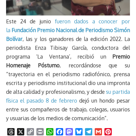
Este 24 de junio
fueron dados a conocer por
la
Fundación Premio Nacional de Periodismo Simón
Bolívar
, las y los ganadores de la edición 2022. La
periodista Enza Tibisay García, conductora del
programa ‘La Ventana’, recibió un
Premio
Homenaje Póstumo
, recordándose que su
“trayectoria en el periodismo radiofónico, prensa
escrita y periodismo institucional dio una impronta
de alta calidad y profesionalismo, y desde
su partida
física el pasado 8 de febrero
dejó un hondo pesar
entre sus compañeros de trabajo, colegas, usuarios
y usuarias de los medios de comunicación”.
T
X
C
P
W
F
M
B
T
G
P