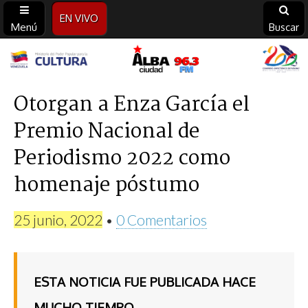
EN VIVO
Menú
Buscar
Alba
Ciudad
Otorgan a Enza García el
Premio Nacional de
96.3
Periodismo 2022 como
FM
homenaje póstumo
25 junio, 2022
•
0 Comentarios
ESTA NOTICIA FUE PUBLICADA HACE
MUCHO TIEMPO