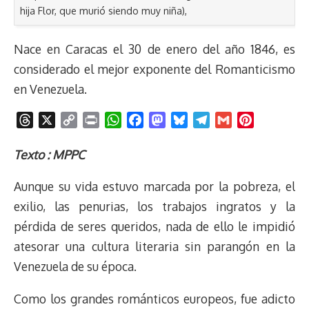
hija Flor, que murió siendo muy niña),
Nace en Caracas el 30 de enero del año 1846, es
considerado el mejor exponente del Romanticismo
en Venezuela.
T
X
C
P
W
F
M
B
T
G
P
h
o
r
h
a
a
l
e
m
i
r
p
i
a
c
s
u
l
a
n
Texto : MPPC
e
y
n
t
e
t
e
e
i
t
Aunque su vida estuvo marcada por la pobreza, el
a
L
t
s
b
o
s
g
l
e
d
i
A
o
d
k
r
r
exilio, las penurias, los trabajos ingratos y la
s
n
p
o
o
y
a
e
pérdida de seres queridos, nada de ello le impidió
k
p
k
n
m
s
atesorar una cultura literaria sin parangón en la
t
Venezuela de su época.
Como los grandes románticos europeos, fue adicto