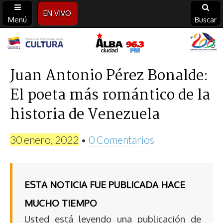
EN VIVO
Menú
Buscar
Alba
Ciudad
Juan Antonio Pérez Bonalde:
El poeta más romántico de la
96.3
historia de Venezuela
FM
30 enero, 2022
•
0 Comentarios
ESTA NOTICIA FUE PUBLICADA HACE
MUCHO TIEMPO
Usted está leyendo una publicación de