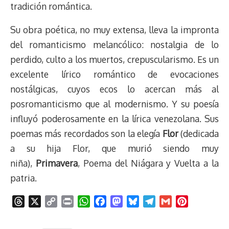
tradición romántica.
Su obra poética, no muy extensa, lleva la impronta
del romanticismo melancólico: nostalgia de lo
perdido, culto a los muertos, crepuscularismo. Es un
excelente lírico romántico de evocaciones
nostálgicas, cuyos ecos lo acercan más al
posromanticismo que al modernismo. Y su poesía
influyó poderosamente en la lírica venezolana. Sus
poemas más recordados son la elegía
Flor
(dedicada
a su hija Flor, que murió siendo muy
niña),
Primavera
, Poema del Niágara y Vuelta a la
patria.
T
X
C
P
W
F
M
B
T
G
P
h
o
r
h
a
a
l
e
m
i
r
p
i
a
c
s
u
l
a
n