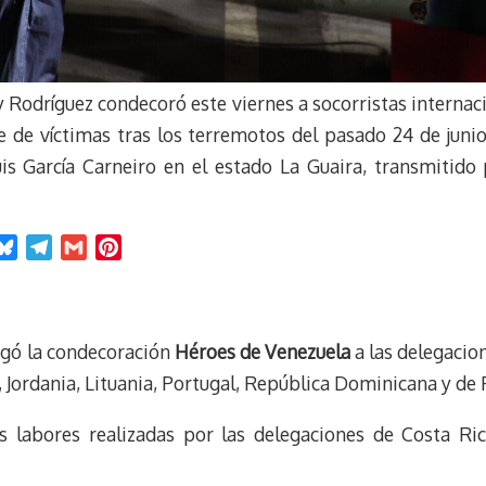
 Rodríguez condecoró este viernes a socorristas internaci
 de víctimas tras los terremotos del pasado 24 de junio.
is García Carneiro en el estado La Guaira, transmitido
B
T
G
P
l
e
m
i
u
l
a
n
e
e
i
t
rgó la condecoración
Héroes de Venezuela
a las delegacion
s
g
l
e
k
r
r
 Jordania, Lituania, Portugal, República Dominicana y de
y
a
e
m
s
s labores realizadas por las delegaciones de Costa Ric
t