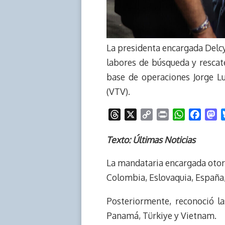
La presidenta encargada Delcy
labores de búsqueda y rescate
base de operaciones Jorge Lu
(VTV).
T
X
C
P
W
F
M
h
o
r
h
a
a
r
p
i
a
c
s
Texto: Últimas Noticias
e
y
n
t
e
t
La mandataria encargada oto
a
L
t
s
b
o
d
i
A
o
d
Colombia, Eslovaquia, España,
s
n
p
o
o
k
p
k
n
Posteriormente, reconoció la
Panamá, Türkiye y Vietnam.