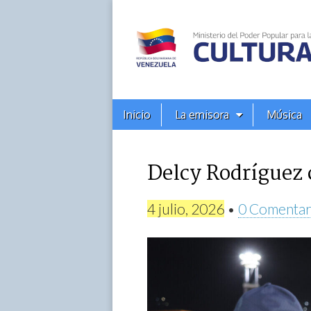
Alba
Ciudad
96.3
Menú
Skip
Inicio
La emisora
Música
principal
FM
to
content
Delcy Rodríguez 
4 julio, 2026
•
0 Comentar