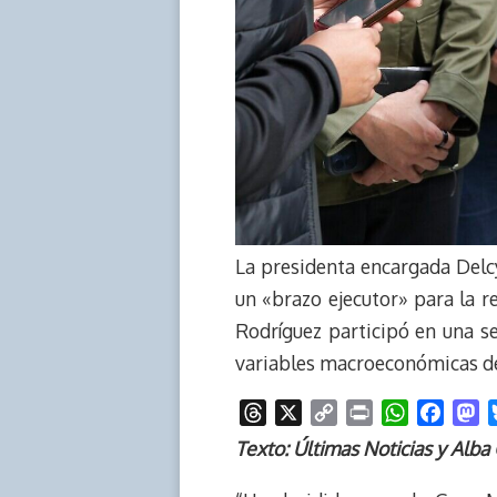
La presidenta encargada Delc
un «brazo ejecutor» para la r
Rodríguez participó en una s
variables macroeconómicas del
T
X
C
P
W
F
M
h
o
r
h
a
a
Texto: Últimas Noticias y Alba
r
p
i
a
c
s
e
y
n
t
e
t