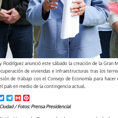
y Rodríguez anunció este sábado la creación de la Gran
ecuperación de viviendas e infraestructuras tras los terr
esión de trabajo con el Consejo de Economía para hacer u
 país en medio de la contingencia actual.
B
T
G
P
l
e
m
i
 Ciudad / Fotos: Prensa Presidencial
u
l
a
n
e
e
i
t