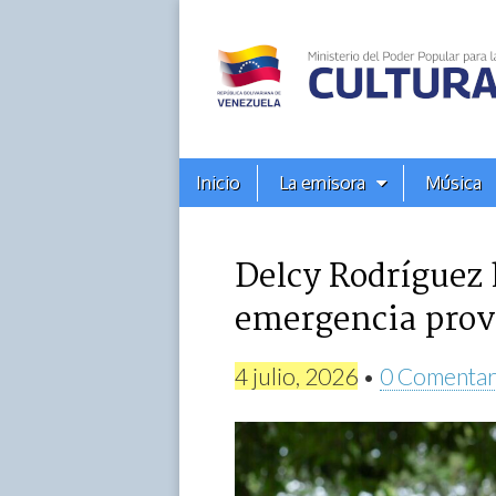
Alba
Ciudad
96.3
Menú
Skip
Inicio
La emisora
Música
principal
FM
to
content
Delcy Rodríguez 
emergencia prov
4 julio, 2026
•
0 Comentar