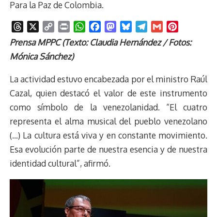
Para la Paz de Colombia.
T
X
C
P
W
F
M
B
T
G
P
h
o
r
h
a
a
l
e
m
i
Prensa MPPC (Texto: Claudia Hernández / Fotos:
r
p
i
a
c
s
u
l
a
n
Mónica Sánchez)
e
y
n
t
e
t
e
e
i
t
a
L
t
s
b
o
s
g
l
e
La actividad estuvo encabezada por el ministro Raúl
d
i
A
o
d
k
r
r
Cazal, quien destacó el valor de este instrumento
s
n
p
o
o
y
a
e
como símbolo de la venezolanidad. “El cuatro
k
p
k
n
m
s
t
representa el alma musical del pueblo venezolano
(…) La cultura está viva y en constante movimiento.
Esa evolución parte de nuestra esencia y de nuestra
identidad cultural”, afirmó.