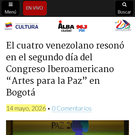
EN VIVO
Menú
Buscar
Alba
Ciudad
El cuatro venezolano resonó
en el segundo día del
96.3
Congreso Iberoamericano
FM
“Artes para la Paz” en
Bogotá
14 mayo, 2026
•
0 Comentarios