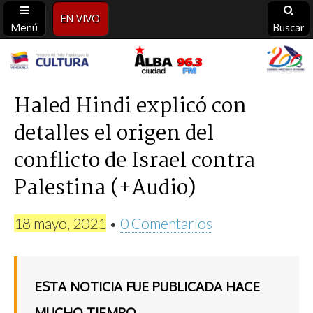
EN VIVO
Menú
Buscar
Alba
Ciudad
Haled Hindi explicó con
detalles el origen del
96.3
conflicto de Israel contra
FM
Palestina (+Audio)
18 mayo, 2021
•
0 Comentarios
ESTA NOTICIA FUE PUBLICADA HACE
MUCHO TIEMPO