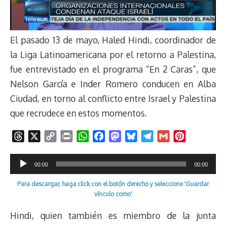
El pasado 13 de mayo, Haled Hindi, coordinador de
la Liga Latinoamericana por el retorno a Palestina,
fue entrevistado en el programa “En 2 Caras”, que
Nelson García e Inder Romero conducen en Alba
Ciudad, en torno al conflicto entre Israel y Palestina
que recrudece en estos momentos.
T
X
C
P
W
F
M
B
T
G
P
h
o
r
h
a
a
l
e
m
i
Reproductor
r
p
i
a
c
s
u
l
a
n
00:00
00:00
e
y
n
t
e
t
e
e
i
t
de
a
L
t
s
b
o
s
g
l
e
Para descargar, haga click con el botón derecho y seleccione 'Guardar
audio
vínculo como'
d
i
A
o
d
k
r
r
s
n
p
o
o
y
a
e
Hindi, quien también es miembro de la junta
k
p
k
n
m
s