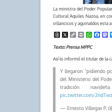
La ministra del Poder Popular
Cultural Aquiles Nazoa, en co
villancicos y aguinaldos esta a
T
X
C
P
W
F
M
h
o
r
h
a
a
r
p
i
a
c
s
Texto: Prensa MPPC
e
y
n
t
e
t
Así lo informó el titular de la 
a
L
t
s
b
o
d
i
A
o
d
Y llegaron “pidiendo po
s
n
p
o
o
k
p
k
n
del Ministerio del Pode
tradición navid
pic.twitter.com/2ndTw
— Ernesto Villegas P. (