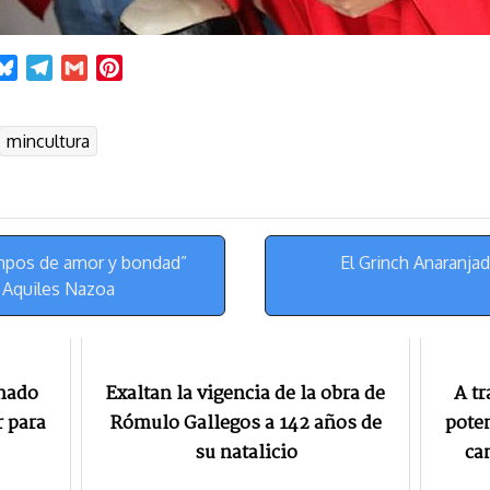
B
T
G
P
l
e
m
i
u
l
a
n
mincultura
e
e
i
t
s
g
l
e
k
r
r
y
a
e
m
s
mpos de amor y bondad”
El Grinch Anaranja
t
l Aquiles Nazoa
gnado
Exaltan la vigencia de la obra de
A tr
r para
Rómulo Gallegos a 142 años de
poten
su natalicio
ca