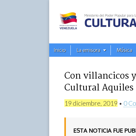
Alba
Ciudad
96.3
Menú
Skip
Inicio
La emisora
Música
principal
FM
to
content
Con villancicos y
Cultural Aquiles
19 diciembre, 2019
•
0 Co
ESTA NOTICIA FUE PU