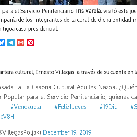
 para el Servicio Penitenciario,
Iris Varela
, visitó este j
mpañía de los integrantes de la coral de dicha entidad mi
ntigua casa presidencial.
B
T
G
P
l
e
m
i
u
l
a
n
e
e
i
t
cartera cultural, Ernesto Villegas, a través de su cuenta en 
s
g
l
e
k
r
r
sada” a La Casona Cultural Aquiles Nazoa. ¿Quiénes
y
a
e
m
s
r Popular para el Servicio Penitenciario, quienes 
t
eña
#Venezuela
#FelizJueves
#19Dic
#S
zcV8H
@VillegasPoljak)
December 19, 2019