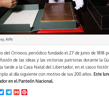
tey, AVN
o del Orinoco, periódico fundado el 27 de junio de 1818 
difusión de las ideas y las victorias patriotas durante la 
a tarde a la Casa Natal del Libertador, en el casco histó
iplo al día siguiente con motivo de sus 200 años.
Este lu
dor en el Panteón Nacional.
B
T
G
P
l
e
m
i
u
l
a
n