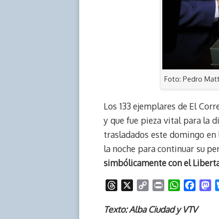
Foto: Pedro Mat
Los 133 ejemplares de El Corre
y que fue pieza vital para la 
trasladados este domingo en l
la noche para continuar su per
simbólicamente con el Liberta
T
X
C
P
W
F
M
h
o
r
h
a
a
r
p
i
a
c
s
Texto: Alba Ciudad y VTV