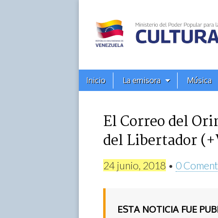
Alba
Ciudad
96.3
Menú
Skip
Inicio
La emisora
Música
principal
FM
to
content
El Correo del Ori
del Libertador (+
24 junio, 2018
•
0 Coment
ESTA NOTICIA FUE PU