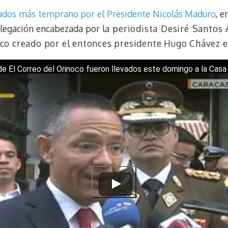
e
e
i
t
ados más temprano por el Presidente Nicolás Maduro
, e
s
g
l
e
k
r
r
elegación encabezada por la
periodista Desiré Santos 
y
a
e
co creado por el entonces presidente Hugo Chávez e
m
s
t
e El Correo del Orinoco fueron llevados este domingo a la Casa