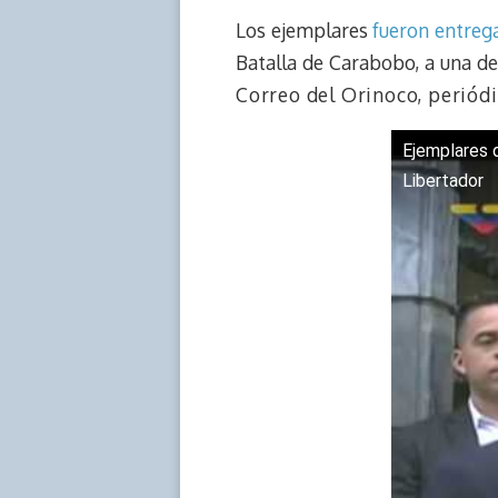
e
y
n
t
e
t
Los ejemplares
fueron entreg
a
L
t
s
b
o
d
i
A
o
d
Batalla de Carabobo, a una d
s
n
p
o
o
Correo del Orinoco,
periódi
k
p
k
n
Ejemplares d
Libertador