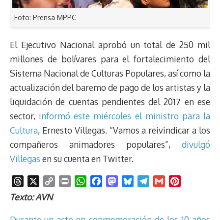
Foto: Prensa MPPC
El Ejecutivo Nacional aprobó un total de 250 mil
millones de bolívares para el fortalecimiento del
Sistema Nacional de Culturas Populares, así como la
actualización del baremo de pago de los artistas y la
liquidación de cuentas pendientes del 2017 en ese
sector,
informó este miércoles el ministro para la
Cultura
, Ernesto Villegas. “Vamos a reivindicar a los
compañeros animadores populares”,
divulgó
Villegas
en su cuenta en Twitter.
T
X
C
P
W
F
M
B
T
G
P
h
o
r
h
a
a
l
e
m
i
Texto: AVN
r
p
i
a
c
s
u
l
a
n
e
y
n
t
e
t
e
e
i
t
Durante un acto en conmemoración de los 10 años