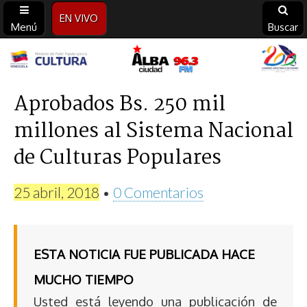
EN VIVO
Menú
Buscar
Alba
Ciudad
Aprobados Bs. 250 mil
millones al Sistema Nacional
96.3
de Culturas Populares
FM
25 abril, 2018
•
0 Comentarios
ESTA NOTICIA FUE PUBLICADA HACE
MUCHO TIEMPO
Usted está leyendo una publicación de