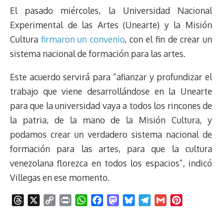
El pasado miércoles, la Universidad Nacional
Experimental de las Artes (Unearte) y la Misión
Cultura
firmaron un convenio
, con el fin de crear un
sistema nacional de formación para las artes.
Este acuerdo servirá para “afianzar y profundizar el
trabajo que viene desarrollándose en la Unearte
para que la universidad vaya a todos los rincones de
la patria, de la mano de la Misión Cultura, y
podamos crear un verdadero sistema nacional de
formación para las artes, para que la cultura
venezolana florezca en todos los espacios”, indicó
Villegas en ese momento.
T
X
C
P
W
F
M
B
T
G
P
h
o
r
h
a
a
l
e
m
i