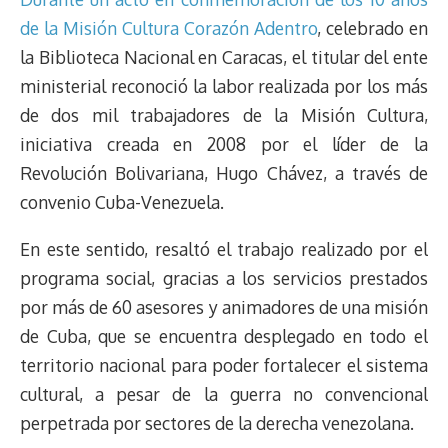
a
L
t
s
b
o
s
g
l
e
de la Misión Cultura Corazón Adentro
, celebrado en
d
i
A
o
d
k
r
r
la Biblioteca Nacional en Caracas, el titular del ente
s
n
p
o
o
y
a
e
ministerial reconoció la labor realizada por los más
k
p
k
n
m
s
t
de dos mil trabajadores de la Misión Cultura,
iniciativa creada en 2008 por el líder de la
Revolución Bolivariana, Hugo Chávez, a través de
convenio Cuba-Venezuela.
En este sentido, resaltó el trabajo realizado por el
programa social, gracias a los servicios prestados
por más de 60 asesores y animadores de una misión
de Cuba, que se encuentra desplegado en todo el
territorio nacional para poder fortalecer el sistema
cultural, a pesar de la guerra no convencional
perpetrada por sectores de la derecha venezolana.