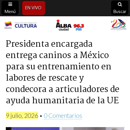
EN VIVO
Menú
Buscar
Alba
Ciudad
Presidenta encargada
entrega caninos a México
96.3
para su entrenamiento en
FM
labores de rescate y
condecora a articuladores de
ayuda humanitaria de la UE
9 julio, 2026
•
0 Comentarios