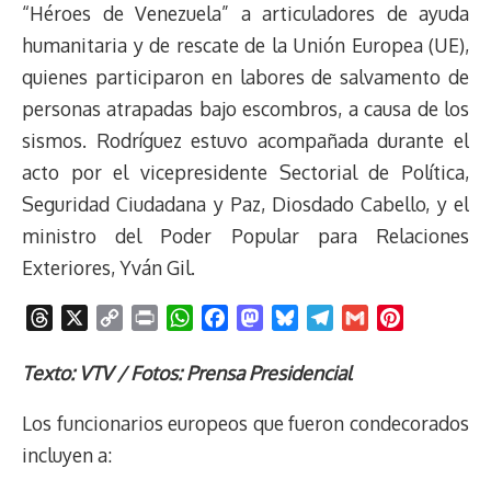
“Héroes de Venezuela” a articuladores de ayuda
humanitaria y de rescate de la Unión Europea (UE),
quienes participaron en labores de salvamento de
personas atrapadas bajo escombros, a causa de los
sismos. Rodríguez estuvo acompañada durante el
acto por el vicepresidente Sectorial de Política,
Seguridad Ciudadana y Paz, Diosdado Cabello, y el
ministro del Poder Popular para Relaciones
Exteriores, Yván Gil.
T
X
C
P
W
F
M
B
T
G
P
h
o
r
h
a
a
l
e
m
i
r
p
i
a
c
s
u
l
a
n
Texto: VTV / Fotos: Prensa Presidencial
e
y
n
t
e
t
e
e
i
t
Los funcionarios europeos que fueron condecorados
a
L
t
s
b
o
s
g
l
e
d
i
A
o
d
k
r
r
incluyen a:
s
n
p
o
o
y
a
e