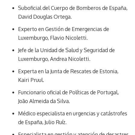
k
p
k
n
m
s
Suboficial del Cuerpo de Bomberos de España,
t
David Douglas Ortega.
Experto en Gestión de Emergencias de
Luxemburgo, Flavio Nicoletti.
Jefe de la Unidad de Salud y Seguridad de
Luxemburgo, Andrea Nicoletti.
Experta en la Junta de Rescates de Estonia,
Kairi Pruul.
Funcionario oficial de Políticas de Portugal,
João Almeida da Silva.
Médico especialista en urgencias y catástrofes
de España, Julio Ruíz.
Especialista en gestión y atención de desastres