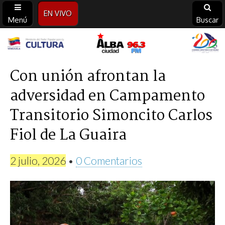
EN VIVO
Menú
Buscar
Alba
Ciudad
Con unión afrontan la
adversidad en Campamento
96.3
Transitorio Simoncito Carlos
FM
Fiol de La Guaira
2 julio, 2026
•
0 Comentarios