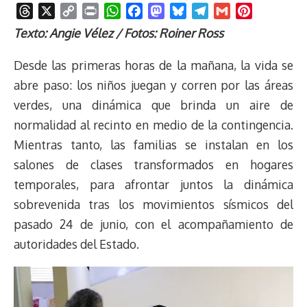
T
X
C
P
W
F
M
B
T
G
P
h
o
r
h
a
a
l
e
m
i
Texto: Angie Vélez / Fotos: Roiner Ross
r
p
i
a
c
s
u
l
a
n
e
y
n
t
e
t
e
e
i
t
Desde las primeras horas de la mañana, la vida se
a
L
t
s
b
o
s
g
l
e
abre paso: los niños juegan y corren por las áreas
d
i
A
o
d
k
r
r
verdes, una dinámica que brinda un aire de
s
n
p
o
o
y
a
e
normalidad al recinto en medio de la contingencia.
k
p
k
n
m
s
t
Mientras tanto, las familias se instalan en los
salones de clases transformados en hogares
temporales, para afrontar juntos la dinámica
sobrevenida tras los movimientos sísmicos del
pasado 24 de junio, con el acompañamiento de
autoridades del Estado.