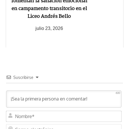
fomentan la sanación emocional
en campamento transitorio en el
Liceo Andrés Bello
julio 23, 2026
Suscribirse
600
N
o
m
C