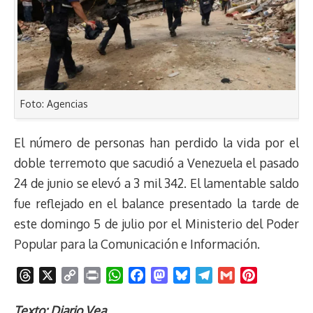
Foto: Agencias
El número de personas han perdido la vida por el
doble terremoto que sacudió a Venezuela el pasado
24 de junio se elevó a 3 mil 342. El lamentable saldo
fue reflejado en el balance presentado la tarde de
este domingo 5 de julio por el Ministerio del Poder
Popular para la Comunicación e Información.
T
X
C
P
W
F
M
B
T
G
P
h
o
r
h
a
a
l
e
m
i
r
p
i
a
c
s
u
l
a
n
Texto: Diario Vea