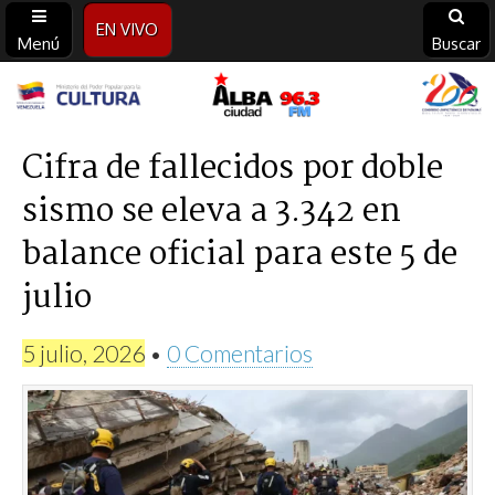
EN VIVO
Menú
Buscar
Alba
Ciudad
Cifra de fallecidos por doble
sismo se eleva a 3.342 en
96.3
balance oficial para este 5 de
FM
julio
5 julio, 2026
•
0 Comentarios