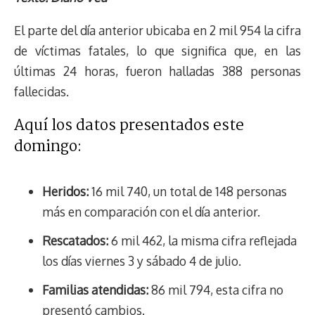
e
y
n
t
e
t
e
e
i
t
El parte del día anterior ubicaba en 2 mil 954 la cifra
a
L
t
s
b
o
s
g
l
e
d
i
A
o
d
k
r
r
de víctimas fatales, lo que significa que, en las
s
n
p
o
o
y
a
e
últimas 24 horas, fueron halladas 388 personas
k
p
k
n
m
s
fallecidas.
t
Aquí los datos presentados este
domingo:
Heridos:
16 mil 740, un total de 148 personas
más en comparación con el día anterior.
Rescatados:
6 mil 462, la misma cifra reflejada
los días viernes 3 y sábado 4 de julio.
Familias atendidas:
86 mil 794, esta cifra no
presentó cambios.