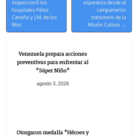
inspeccionó los
esperanza desde el
hospitales Pérez
campamento
Carreño y J.M. de los
transitorio de la
Ríos
Misión Cultura →
Venezuela prepara acciones
preventivas para enfrentar al
"Súper Niño"
agosto 3, 2026
Otorgaron medalla "Héroes y