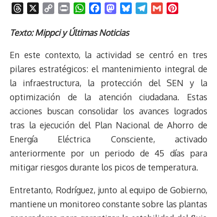
T
X
C
P
W
F
M
B
T
G
P
h
o
r
h
a
a
l
e
m
i
r
p
i
a
c
s
u
l
a
n
Texto: Mippci y Últimas Noticias
e
y
n
t
e
t
e
e
i
t
En este contexto, la actividad se centró en tres
a
L
t
s
b
o
s
g
l
e
d
i
A
o
d
k
r
r
pilares estratégicos: el mantenimiento integral de
s
n
p
o
o
y
a
e
la infraestructura, la protección del SEN y la
k
p
k
n
m
s
optimización de la atención ciudadana. Estas
t
acciones buscan consolidar los avances logrados
tras la ejecución del Plan Nacional de Ahorro de
Energía Eléctrica Consciente, activado
anteriormente por un periodo de 45 días para
mitigar riesgos durante los picos de temperatura.
Entretanto, Rodríguez, junto al equipo de Gobierno,
mantiene un monitoreo constante sobre las plantas