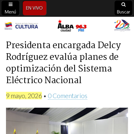
EN VIVO
Menú
Buscar
Alba
Ciudad
Presidenta encargada Delcy
Rodríguez evalúa planes de
96.3
optimización del Sistema
FM
Eléctrico Nacional
9 mayo, 2026
•
0 Comentarios