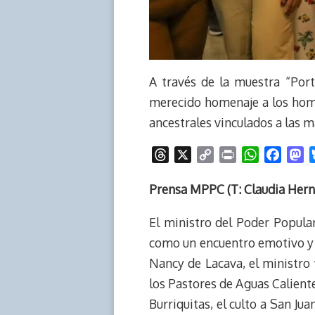
A través de la muestra “Port
merecido homenaje a los homb
ancestrales vinculados a las 
T
X
C
P
W
F
M
h
o
r
h
a
a
r
p
i
a
c
s
Prensa MPPC (T: Claudia Herna
e
y
n
t
e
t
El ministro del Poder Popular
a
L
t
s
b
o
d
i
A
o
d
como un encuentro emotivo y d
s
n
p
o
o
Nancy de Lacava, el ministro 
k
p
k
n
los Pastores de Aguas Calientes
Burriquitas, el culto a San Ju