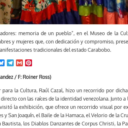
adores: memoria de un pueblo”, en el Museo de la Cult
res y mujeres que, con dedicación y compromiso, prese
manifestaciones tradicionales del estado Carabobo.
B
T
G
P
l
e
m
i
u
l
a
n
ndez / F: Roiner Ross)
e
e
i
t
 para la Cultura, Raúl Cazal, hizo un recorrido por dicha
s
g
l
e
k
r
r
irecto con las raíces de la identidad venezolana. Junto 
y
a
e
visitó la exhibición, que ofrece un recorrido visual por 
m
s
 y San Joaquín, el Baile de la Hamaca, el Velorio de la Cr
t
an Bautista, los Diablos Danzantes de Corpus Christi, la P