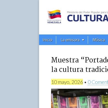
Alba
Ciudad
96.3
Menú
Skip
Inicio
La emisora
Música
principal
FM
to
content
Muestra “Portado
la cultura tradi
10 mayo, 2026
•
0 Coment