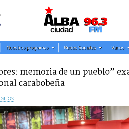
Nuestros programas
Redes Sociales
Varios
res: memoria de un pueblo” exal
cional carabobeña
arios