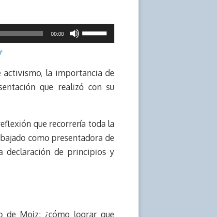
Utiliza
00:00
las
'
teclas
de
 activismo, la importancia de
flecha
sentación que realizó con su
arriba/abajo
para
eflexión que recorrería toda la
aumentar
 trabajado como presentadora de
o
 declaración de principios y
disminuir
el
volumen.
o de Moiz: ¿cómo lograr que