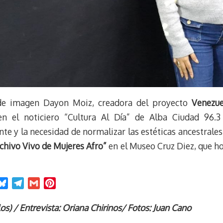
de imagen Dayon Moiz, creadora del proyecto
Venezue
 en el noticiero “Cultura Al Día” de Alba Ciudad 96.
e y la necesidad de normalizar las estéticas ancestrales
chivo Vivo de Mujeres Afro”
en el Museo Cruz Diez, que h
B
T
G
P
l
e
m
i
u
l
a
n
los) / Entrevista: Oriana Chirinos/ Fotos: Juan Cano
e
e
i
t