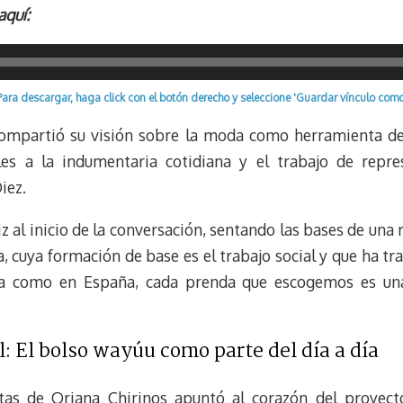
aquí:
s
g
l
e
k
r
r
y
a
e
m
s
Para descargar, haga click con el botón derecho y seleccione 'Guardar vínculo como
t
compartió su visión sobre la moda como herramienta de
les a la indumentaria cotidiana y el trabajo de repre
iez.
 al inicio de la conversación, sentando las bases de una r
ta, cuya formación de base es el trabajo social y que ha
la como en España, cada prenda que escogemos es una
l: El bolso wayúu como parte del día a día
tas de Oriana Chirinos apuntó al corazón del proyect