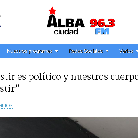
Nuestros programas
Redes Sociales
Varios
tir es político y nuestros cuerp
stir”
arios