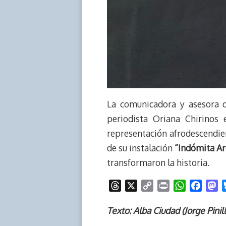
La comunicadora y asesora 
periodista Oriana Chirinos
representación afrodescendient
de su instalación
“Indómita Ar
transformaron la historia.
T
X
C
P
W
F
M
h
o
r
h
a
a
r
p
i
a
c
s
Texto: Alba Ciudad (Jorge Pinil
e
y
n
t
e
t