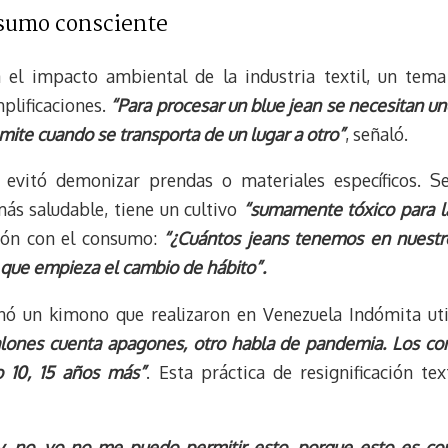
sumo consciente
a el impacto ambiental de la industria textil, un te
plificaciones.
“Para procesar un blue jean se necesitan unos
mite cuando se transporta de un lugar a otro”
, señaló.
a evitó demonizar prendas o materiales específicos. Se
ás saludable, tiene un cultivo
“sumamente tóxico para la
ción con el consumo:
“¿Cuántos jeans tenemos en nuestr
que empieza el cambio de hábito”.
 un kimono que realizaron en Venezuela Indómita uti
lones cuenta apagones, otro habla de pandemia. Los co
 10, 15 años más”
. Esta práctica de resignificación te
, no, yo no me puedo permitir esto, porque esto es co