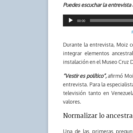
Puedes escuchar la entrevista 
a
L
t
s
b
o
d
i
A
o
d
Reproductor
s
n
p
o
o
00:00
k
p
k
n
de
audio
Durante la entrevista, Moiz 
integrar elementos ancestra
instalación en el Museo Cruz D
“Vestir es político”,
afirmó Moiz
entrevista. Para la especialis
televisión tanto en Venezue
valores.
Normalizar lo ancestra
Una de las primeras pregun