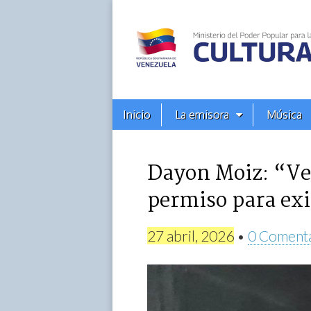
Alba
Ciudad
96.3
Menú
Skip
Inicio
La emisora
Música
principal
FM
to
content
Dayon Moiz: “Ves
permiso para exi
27 abril, 2026
•
0 Coment