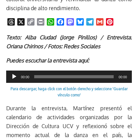
disciplina de alto rendimiento.
T
X
C
P
W
F
M
B
T
G
P
h
o
r
h
a
a
l
e
m
i
r
p
i
a
c
s
u
l
a
n
Texto: Alba Ciudad (Jorge Pinillos) / Entrevista:
e
y
n
t
e
t
e
e
i
t
Oriana Chirinos / Fotos: Redes Sociales
a
L
t
s
b
o
s
g
l
e
d
i
A
o
d
k
r
r
Puedes escuchar la entrevista aquí:
s
n
p
o
o
y
a
e
k
p
k
n
m
s
Reproductor
00:00
00:00
t
de
Para descargar, haga click con el botón derecho y seleccione 'Guardar
audio
vínculo como'
Durante la entrevista, Martínez presentó el
calendario de actividades organizadas por la
Dirección de Cultura UCV y reflexionó sobre el
momento actual de la danza en el país, la