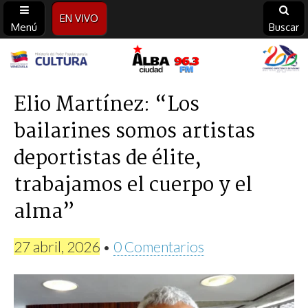
EN VIVO
Menú
Buscar
Alba
Ciudad
Elio Martínez: “Los
bailarines somos artistas
96.3
deportistas de élite,
FM
trabajamos el cuerpo y el
alma”
27 abril, 2026
•
0 Comentarios