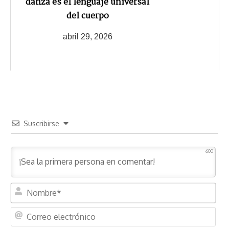
danza es el lenguaje universal
del cuerpo
abril 29, 2026
Suscribirse
600
N
o
m
C
b
o