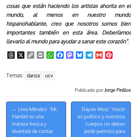
cosas que están haciendo los artistas ahorita en el
mundo, al menos en nuestro mundo
hispanohablante, creo que nosotros somos bien
importantes también en esta área. Deberíamos
llevarlo al mundo para ayudar a sanar este corazón”
.
T
X
C
P
W
F
M
B
T
G
P
h
o
r
h
a
a
l
e
m
i
r
p
i
a
c
s
u
l
a
n
Temas:
danza
ucv
e
y
n
t
e
t
e
e
i
t
a
L
t
s
b
o
s
g
l
e
Publicado por
Jorge Pinillos
d
i
A
o
d
k
r
r
s
n
p
o
o
y
a
e
Menú
k
p
k
n
m
s
← Livia Méndez: “Mr.
Dayon Moiz: “Vestir
de
t
Hamlet es una
es político y nuestros
Navegación
manera fresca y
cuerpos no deben
divertida de contar
pedir permiso para