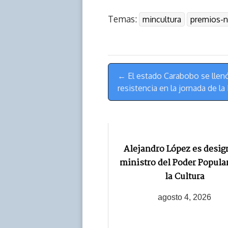
r
p
i
a
c
s
Temas:
mincultura
premios-n
e
y
n
t
e
t
a
L
t
s
b
o
d
i
A
o
d
s
n
p
o
o
Menú
k
p
k
n
← El estado Carabobo se llenó
de
resistencia en la jornada de la
Navegación
Alejandro López es desi
ministro del Poder Popula
la Cultura
agosto 4, 2026