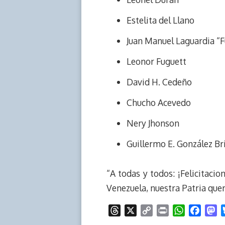
Estelita del Llano
Juan Manuel Laguardia “F
Leonor Fuguett
David H. Cedeño
Chucho Acevedo
Nery Jhonson
Guillermo E. González Br
“A todas y todos: ¡Felicitacio
Venezuela, nuestra Patria queri
T
X
C
P
W
F
M
h
o
r
h
a
a