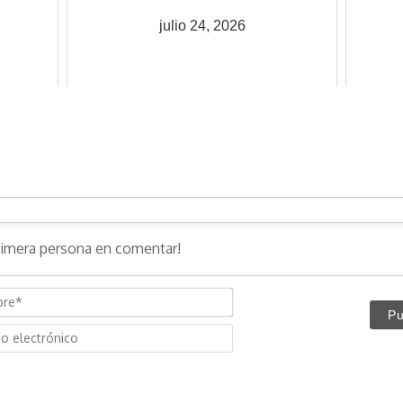
julio 24, 2026
N
o
C
m
o
b
r
r
r
e