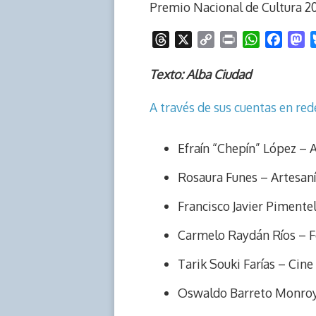
Premio Nacional de Cultura 2
T
X
C
P
W
F
M
h
o
r
h
a
a
r
p
i
a
c
s
Texto: Alba Ciudad
e
y
n
t
e
t
A través de sus cuentas en red
a
L
t
s
b
o
d
i
A
o
d
s
n
p
o
o
Efraín “Chepín” López – A
k
p
k
n
Rosaura Funes – Artesan
Francisco Javier Pimente
Carmelo Raydán Ríos – F
Tarik Souki Farías – Cine
Oswaldo Barreto Monroy