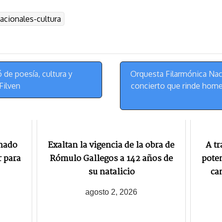
u
l
a
n
acionales-cultura
e
e
i
t
s
g
l
e
k
r
r
y
a
e
m
s
 de poesía, cultura y
Orquesta Filarmónica Nac
t
 Filven
concierto que rinde home
gnado
Exaltan la vigencia de la obra de
A tr
r para
Rómulo Gallegos a 142 años de
poten
su natalicio
ca
agosto 2, 2026