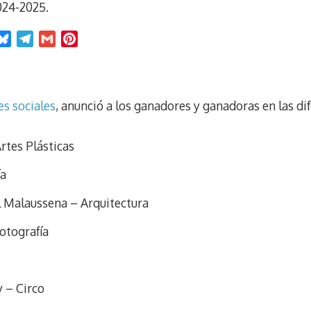
024-2025.
B
T
G
P
l
e
m
i
u
l
a
n
e
e
i
t
es sociales
, anunció a los ganadores y ganadoras en las di
s
g
l
e
k
r
r
y
a
e
rtes Plásticas
m
s
t
ía
l Malaussena – Arquitectura
otografía
 – Circo