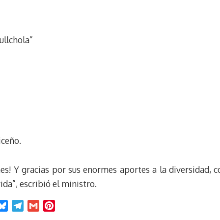
ullchola”
iceño.
nes! Y gracias por sus enormes aportes a la diversidad, c
da”, escribió el ministro.
B
T
G
P
l
e
m
i