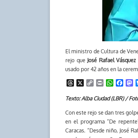
El ministro de Cultura de Vene
rejo que
José Rafael Vásquez 
usado por 42 años en la cere
T
X
C
P
W
F
M
h
o
r
h
a
a
r
p
i
a
c
s
Texto: Alba Ciudad (LBR) / Fo
e
y
n
t
e
t
Con este rejo se dan tres golp
a
L
t
s
b
o
d
i
A
o
d
en el programa “De repente”
s
n
p
o
o
Caracas. “Desde niño, José Ra
k
p
k
n