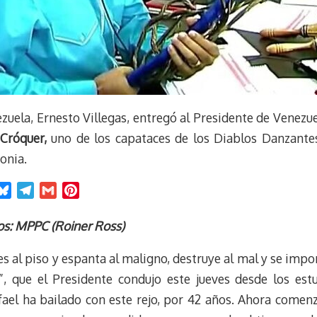
zuela, Ernesto Villegas, entregó al Presidente de Venezue
Cróquer,
uno de los capataces de los Diablos Danzante
monia.
B
T
G
P
l
e
m
i
u
l
a
n
tos: MPPC (Roiner Ross)
e
e
i
t
es al piso y espanta al maligno, destruye al mal y se impon
s
g
l
e
k
r
r
, que el Presidente condujo este jueves desde los estu
y
a
e
fael ha bailado con este rejo, por 42 años. Ahora comenz
m
s