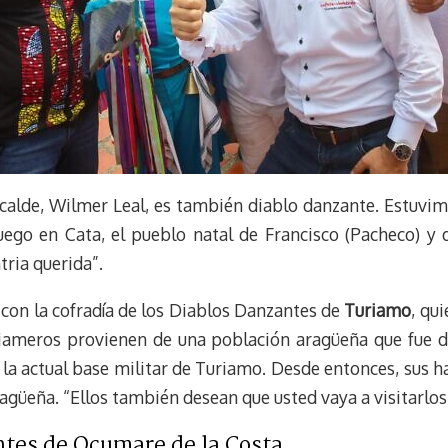
lcalde, Wilmer Leal, es también diablo danzante. Estu
luego en Cata, el pueblo natal de Francisco (Pacheco) y 
tria querida”.
 con la cofradía de los Diablos Danzantes de
Turiamo
, qu
iameros provienen de una población aragüeña que fue de
la actual base militar de Turiamo. Desde entonces, sus h
ragüeña. “Ellos también desean que usted vaya a visitarlos”
ntes de Ocumare de la Costa