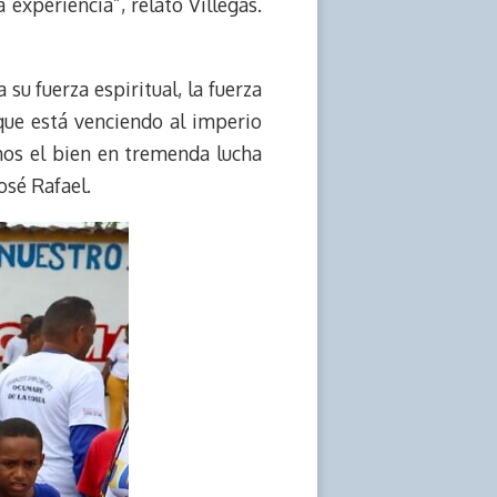
xperiencia”, relató Villegas.
u fuerza espiritual, la fuerza
 que está venciendo al imperio
mos el bien en tremenda lucha
osé Rafael.