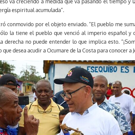
o va creciendo a medida que va pasando el tiempo y la e
t
ergía espiritual acumulada”.
ó conmovido por el objeto enviado. “El pueblo me suma s
 Sólo la tiene el pueblo que venció al imperio español y
la derecha no puede entender lo que implica esto. “¡So
o que desea acudir a Ocumare de la Costa para conocer a J