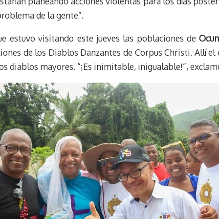
starían planeando acciones violentas para los días posteri
 problema de la gente”.
que estuvo visitando este jueves las poblaciones de
Ocum
iones de los Diablos Danzantes de Corpus Christi. Allí el
s diablos mayores. “¡Es inimitable, inigualable!”, exclamó