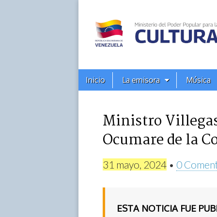
Alba
Ciudad
96.3
Menú
Skip
Inicio
La emisora
Música
principal
FM
to
content
Ministro Villega
Ocumare de la Co
31 mayo, 2024
•
0 Coment
ESTA NOTICIA FUE PU