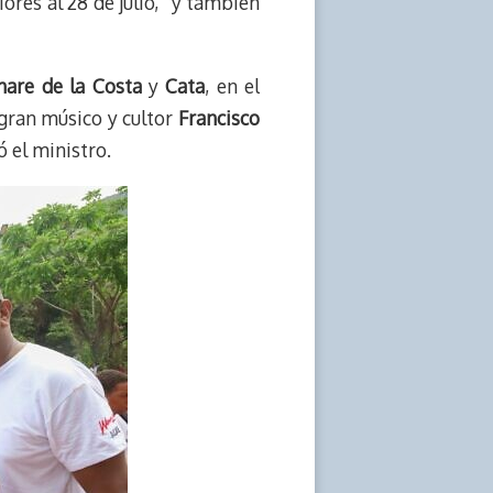
ores al 28 de julio, “y también
are de la Costa
y
Cata
, en el
 gran músico y cultor
Francisco
 el ministro.