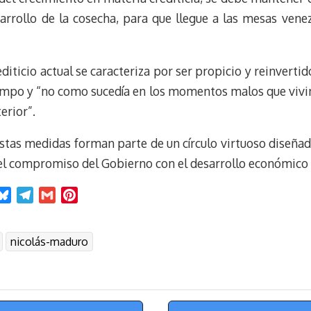
arrollo de la cosecha, para que llegue a las mesas vene
editicio actual se caracteriza por ser propicio y reinverti
campo y “no como sucedía en los momentos malos que vivim
erior”.
stas medidas forman parte de un círculo virtuoso diseña
 el compromiso del Gobierno con el desarrollo económico d
B
T
G
P
l
e
m
i
u
l
a
n
nicolás-maduro
e
e
i
t
s
g
l
e
k
r
r
y
a
e