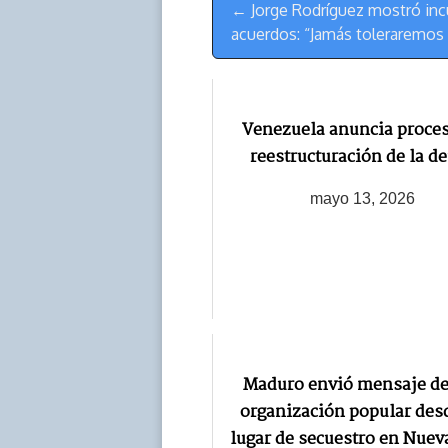
k
p
k
n
← Jorge Rodríguez mostró in
de
acuerdos: “Jamás toleraremos
Navegación
Venezuela anuncia proce
reestructuración de la d
mayo 13, 2026
Maduro envió mensaje de 
organización popular des
lugar de secuestro en Nuev