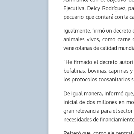
d
i
A
o
d
Ejecutiva, Delcy Rodríguez, pa
s
n
p
o
o
pecuario, que contará con la c
k
p
k
n
Igualmente, firmó un decreto q
animales vivos, como carne c
venezolanas de calidad mundia
“He firmado el decreto autor
bufalinas, bovinas, caprinas 
los protocolos zoosanitarios su
De igual manera, informó que,
inicial de dos millones en m
gran relevancia para el sector
necesidades de financiamiento
Reiteró que, como eje central 