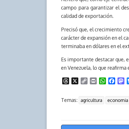
campo para garantizar el des
calidad de exportación.
Precisó que, el crecimiento cr
carácter de expansión en el 
terminaba en dólares en el ext
Es importante destacar que, e
en Venezuela, lo que reafirma
T
X
C
P
W
F
M
h
o
r
h
a
a
r
p
i
a
c
s
Temas:
agricultura
economia
e
y
n
t
e
t
a
L
t
s
b
o
d
i
A
o
d
s
n
p
o
o
Menú