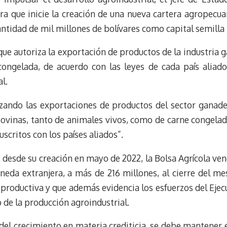
k
r
r
ra que inicie la creación de una nueva cartera agropecua
y
a
e
antidad de mil millones de bolívares como capital semilla 
m
s
t
ue autoriza la exportación de productos de la industria g
ongelada, de acuerdo con las leyes de cada país aliado,
l.
izando las exportaciones de productos del sector ganader
y ovinas, tanto de animales vivos, como de carne congela
scritos con los países aliados”.
 desde su creación en mayo de 2022, la Bolsa Agrícola ve
oneda extranjera, a más de 216 millones, al cierre del m
 productiva y que además evidencia los esfuerzos del Ejec
 de la producción agroindustrial.
del crecimiento en materia crediticia, se debe mantener 