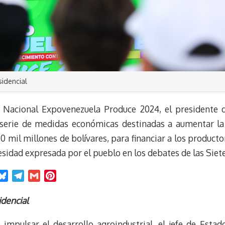
sidencial
 Nacional Expovenezuela Produce 2024, el presidente d
erie de medidas económicas destinadas a aumentar la i
0 mil millones de bolívares, para financiar a los produc
esidad expresada por el pueblo en los debates de las Sie
B
T
G
P
l
e
m
i
u
l
a
n
idencial
e
e
i
t
impulsar el desarrollo agroindustrial, el jefe de Estad
s
g
l
e