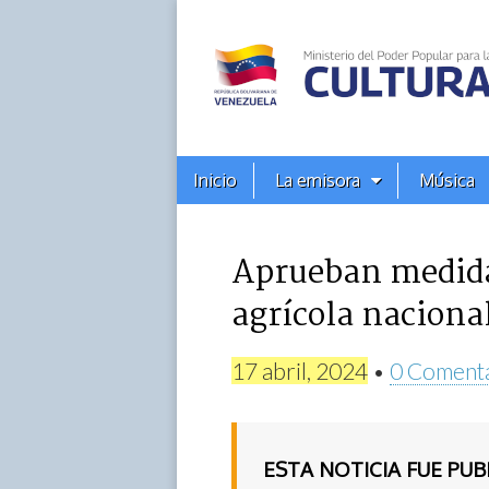
Alba
Ciudad
96.3
Menú
Skip
Inicio
La emisora
Música
principal
FM
to
content
Aprueban medida
agrícola naciona
17 abril, 2024
•
0 Coment
ESTA NOTICIA FUE PU