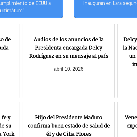
m
s
cumplimiento de EEUU a
Inauguran en Lara segund
t
 ultimátum”
so de
Audios de los anuncios de la
Delcy
euda
Presidenta encargada Delcy
la Na
Rodríguez en su mensaje al país
un 
i
abril 10, 2026
fe y
Hijo del Presidente Maduro
Vene
de su
confirma buen estado de salud de
expo
a York
él y de Cilia Flores