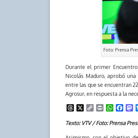
Foto: Prensa Pre
Durante el primer Encuentro
Nicolás Maduro, aprobó una s
entre las que se encuentran 22
Agrosur, en respuesta a la nec
T
X
C
P
W
F
M
h
o
r
h
a
a
r
p
i
a
c
s
Texto: VTV / Foto: Prensa Pres
e
y
n
t
e
t
Asimismo, con el objetivo de 
a
L
t
s
b
o