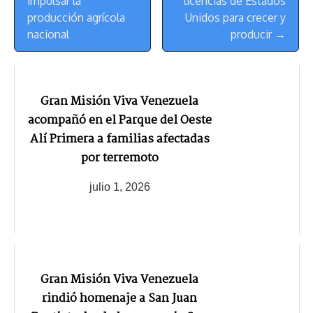
Navegación
impulsar la
licencias de Estados
producción agrícola
Unidos para crecer y
nacional
producir →
Gran Misión Viva Venezuela
acompañó en el Parque del Oeste
Alí Primera a familias afectadas
por terremoto
julio 1, 2026
Gran Misión Viva Venezuela
rindió homenaje a San Juan