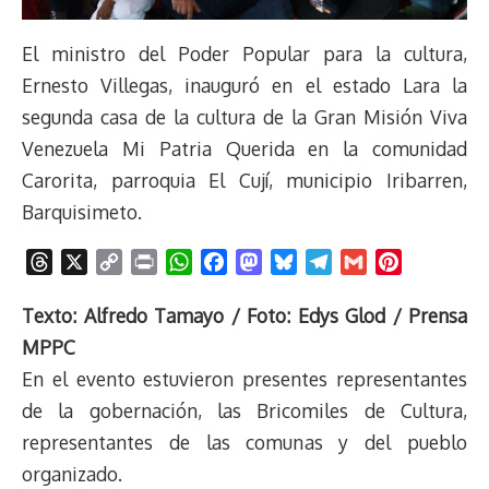
El ministro del Poder Popular para la cultura,
Ernesto Villegas, inauguró en el estado Lara la
segunda casa de la cultura de la Gran Misión Viva
Venezuela Mi Patria Querida en la comunidad
Carorita, parroquia El Cují, municipio Iribarren,
Barquisimeto.
T
X
C
P
W
F
M
B
T
G
P
h
o
r
h
a
a
l
e
m
i
r
p
i
a
c
s
u
l
a
n
Texto: Alfredo Tamayo / Foto: Edys Glod / Prensa
e
y
n
t
e
t
e
e
i
t
MPPC
a
L
t
s
b
o
s
g
l
e
En el evento estuvieron presentes representantes
d
i
A
o
d
k
r
r
de la gobernación, las Bricomiles de Cultura,
s
n
p
o
o
y
a
e
representantes de las comunas y del pueblo
k
p
k
n
m
s
t
organizado.