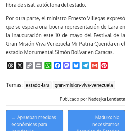
fibra de sisal, autóctona del estado.
Por otra parte, el ministro Ernesto Villegas expresó
que se espera una buena representación de Lara en
la inauguración este 10 de mayo del Festival de la
Gran Misión Viva Venezuela Mi Patria Querida en el
estadio Monumental Simón Bolívar en Caracas.
T
X
C
P
W
F
M
B
T
G
P
h
o
r
h
a
a
l
e
m
i
r
p
i
a
c
s
u
l
a
n
Temas:
estado-lara
gran-mision-viva-venezuela
e
y
n
t
e
t
e
e
i
t
a
L
t
s
b
o
s
g
l
e
Publicado por
Nadesjka Landaeta
d
i
A
o
d
k
r
r
s
n
p
o
o
y
a
e
Menú
k
p
k
n
m
s
← Aprueban medidas
Maduro: No
de
t
económicas para
necesitamos