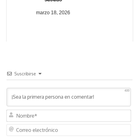
marzo 18, 2026
Suscribirse
600
N
o
m
C
b
o