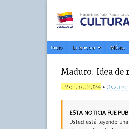
Alba
Ciudad
96.3
Menú
Skip
Inicio
La emisora
Música
principal
FM
to
content
Maduro: Idea de r
29 enero, 2024
•
0 Comen
ESTA NOTICIA FUE PU
Usted está leyendo una 