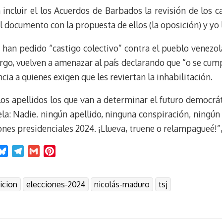
 incluir el los Acuerdos de Barbados la revisión de los ca
 documento con la propuesta de ellos (la oposición) y yo l
han pedido “castigo colectivo” contra el pueblo venezola
go, vuelven a amenazar al país declarando que “o se cum
cia a quienes exigen que les reviertan la inhabilitación.
 los apellidos los que van a determinar el futuro democrá
la: Nadie. ningún apellido, ninguna conspiración, ningún
ones presidenciales 2024. ¡Llueva, truene o relampagueé!”, 
B
T
G
P
l
e
m
i
u
l
a
n
icion
elecciones-2024
nicolás-maduro
tsj
e
e
i
t
s
g
l
e
k
r
r