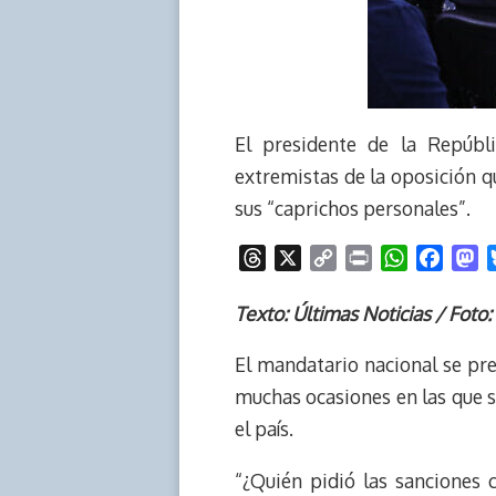
El presidente de la Repúbli
extremistas de la oposición q
sus “caprichos personales”.
T
X
C
P
W
F
M
h
o
r
h
a
a
r
p
i
a
c
s
Texto: Últimas Noticias / Foto
e
y
n
t
e
t
El mandatario nacional se preg
a
L
t
s
b
o
d
i
A
o
d
muchas ocasiones en las que s
s
n
p
o
o
el país.
k
p
k
n
“¿Quién pidió las sanciones 