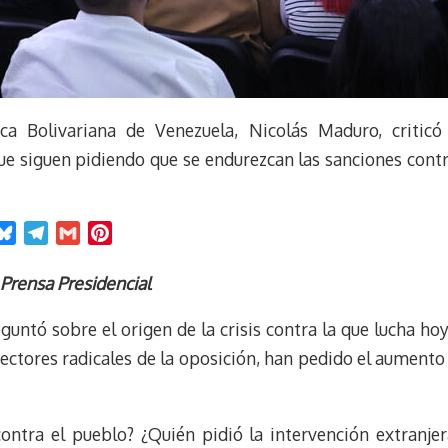
ca Bolivariana de Venezuela, Nicolás Maduro, criticó 
ue siguen pidiendo que se endurezcan las sanciones contr
B
T
G
P
l
e
m
i
u
l
a
n
: Prensa Presidencial
e
e
i
t
untó sobre el origen de la crisis contra la que lucha hoy 
s
g
l
e
k
r
r
ectores radicales de la oposición, han pedido el aumento 
y
a
e
m
s
t
contra el pueblo? ¿Quién pidió la intervención extranjer