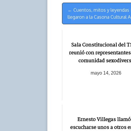
s
n
p
o
o
Menú
k
p
k
n
← Cuentos, mitos y leyendas 
de
llegaron a la Casona Cultural 
Navegación
Sala Constitucional del T
reunió con representantes
comunidad sexodiver
mayo 14, 2026
Ernesto Villegas llamó
escucharse unos a otros e