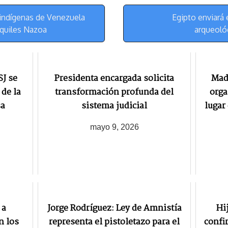
y
a
e
m
s
indígenas de Venezuela
Egipto enviará 
t
Aquiles Nazoa
arqueoló
SJ se
Presidenta encargada solicita
Mad
 de la
transformación profunda del
orga
sa
sistema judicial
lugar
mayo 9, 2026
 a
Jorge Rodríguez: Ley de Amnistía
Hi
n los
representa el pistoletazo para el
confi