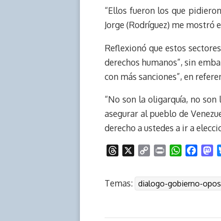
“Ellos fueron los que pidieron
Jorge (Rodríguez) me mostró el
Reflexionó que estos sectores 
derechos humanos”, sin embar
con más sanciones”, en referen
“No son la oligarquía, no son
asegurar al pueblo de Venezue
derecho a ustedes a ir a elecci
T
X
C
P
W
F
M
h
o
r
h
a
a
r
p
i
a
c
s
Temas:
dialogo-gobierno-opos
e
y
n
t
e
t
a
L
t
s
b
o
d
i
A
o
d