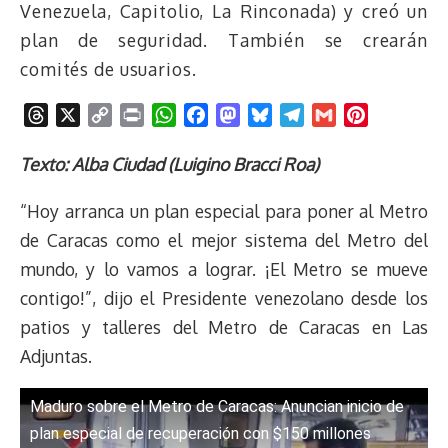
Venezuela, Capitolio, La Rinconada) y creó un
plan de seguridad. También se crearán
comités de usuarios.
T
X
C
P
W
F
M
B
T
G
P
h
o
r
h
a
a
l
e
m
i
r
p
i
a
c
s
u
l
a
n
Texto: Alba Ciudad (Luigino Bracci Roa)
e
y
n
t
e
t
e
e
i
t
“Hoy arranca un plan especial para poner al Metro
a
L
t
s
b
o
s
g
l
e
d
i
A
o
d
k
r
r
de Caracas como el mejor sistema del Metro del
s
n
p
o
o
y
a
e
mundo, y lo vamos a lograr. ¡El Metro se mueve
k
p
k
n
m
s
contigo!”, dijo el Presidente venezolano desde los
t
patios y talleres del Metro de Caracas en Las
Adjuntas.
Maduro sobre el Metro de Caracas: Anuncian inicio de
plan especial de recuperación con $150 millones