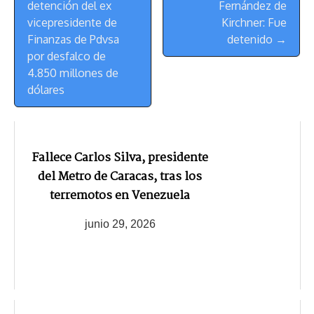
Navegación
detención del ex
Fernández de
vicepresidente de
Kirchner: Fue
Finanzas de Pdvsa
detenido →
por desfalco de
4.850 millones de
dólares
Fallece Carlos Silva, presidente
del Metro de Caracas, tras los
terremotos en Venezuela
junio 29, 2026