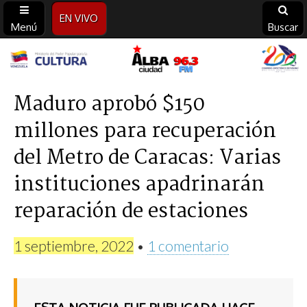
EN VIVO
Menú
Buscar
Alba
Ciudad
Maduro aprobó $150
millones para recuperación
96.3
del Metro de Caracas: Varias
FM
instituciones apadrinarán
reparación de estaciones
1 septiembre, 2022
•
1 comentario