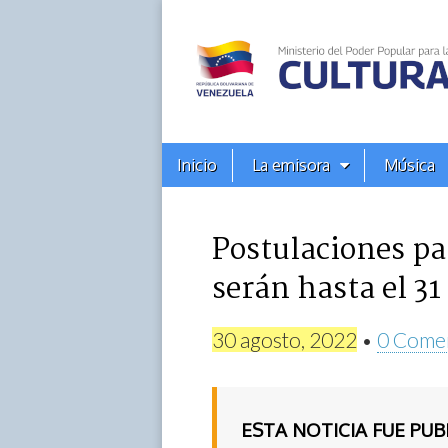
Alba
Ciudad
96.3
Menú
Skip
Inicio
La emisora
Música
principal
FM
to
content
Postulaciones p
serán hasta el 31
30 agosto, 2022
•
0 Come
ESTA NOTICIA FUE PU