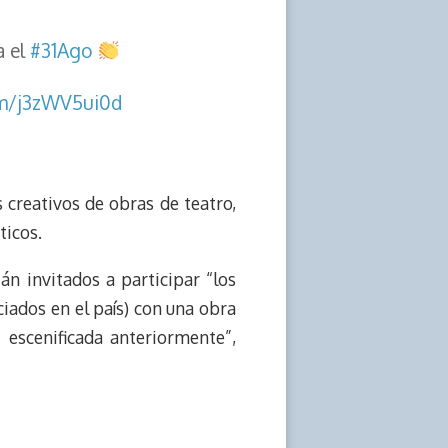
a el
#31Ago
om/j3zWV5ui0d
creativos de obras de teatro,
ticos.
án invitados a participar “los
ciados en el país) con una obra
 escenificada anteriormente”,