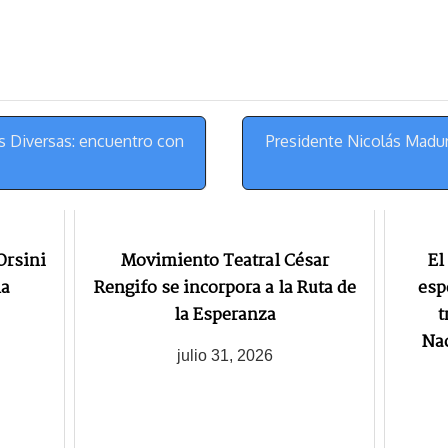
u
l
a
n
e
e
i
t
s
g
l
e
k
r
r
y
a
e
m
s
s Diversas: encuentro con
Presidente Nicolás Madur
t
Orsini
Movimiento Teatral César
El
la
Rengifo se incorpora a la Ruta de
esp
la Esperanza
t
Nac
julio 31, 2026