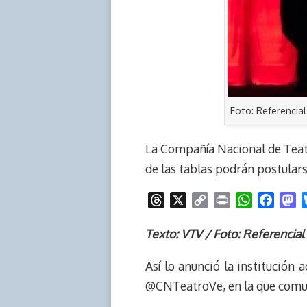
Foto: Referencial
La Compañía Nacional de Teatr
de las tablas podrán postula
T
X
C
P
W
F
M
h
o
r
h
a
a
r
p
i
a
c
s
Texto: VTV / Foto: Referencial
e
y
n
t
e
t
Así lo anunció la institución 
a
L
t
s
b
o
d
i
A
o
d
@CNTeatroVe, en la que comu
s
n
p
o
o