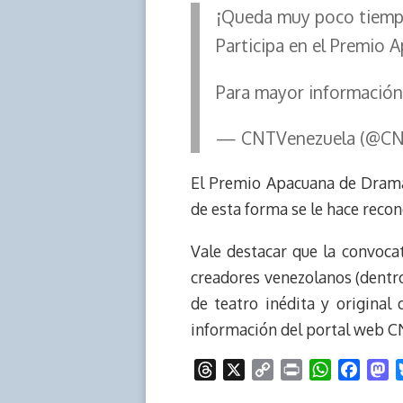
k
p
k
n
¡Queda muy poco tiemp
Participa en el Premio 
Para mayor información
— CNTVenezuela (@CN
El Premio Apacuana de Dramat
de esta forma se le hace reco
Vale destacar que la convocat
creadores venezolanos (dentro 
de teatro inédita y original
información del portal web C
T
X
C
P
W
F
M
h
o
r
h
a
a