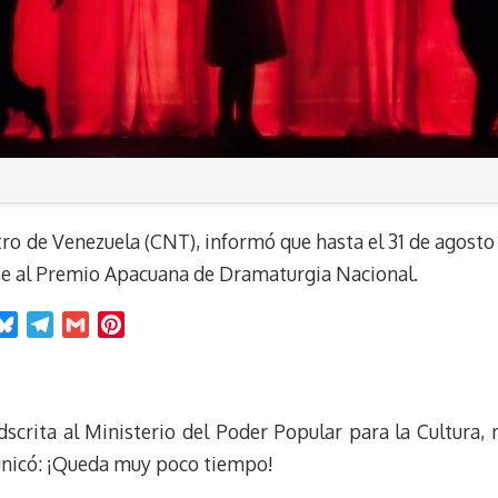
o de Venezuela (CNT), informó que hasta el 31 de agosto 
rse al Premio Apacuana de Dramaturgia Nacional.
B
T
G
P
l
e
m
i
u
l
a
n
e
e
i
t
adscrita al Ministerio del Poder Popular para la Cultura,
s
g
l
e
k
r
r
nicó: ¡Queda muy poco tiempo!
y
a
e