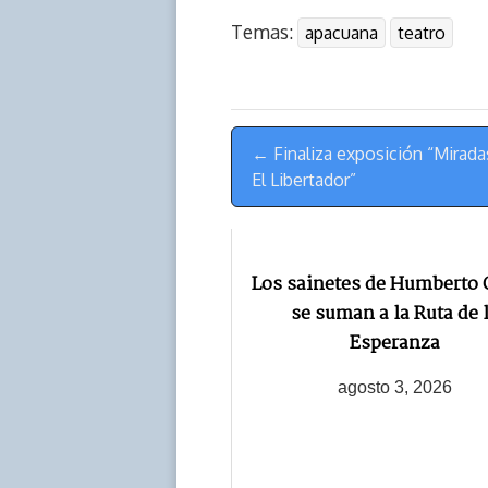
r
p
i
a
c
s
Temas:
apacuana
teatro
e
y
n
t
e
t
a
L
t
s
b
o
d
i
A
o
d
s
n
p
o
o
Menú
k
p
k
n
← Finaliza exposición “Mirada
de
El Libertador”
Navegación
Los sainetes de Humberto 
se suman a la Ruta de 
Esperanza
agosto 3, 2026