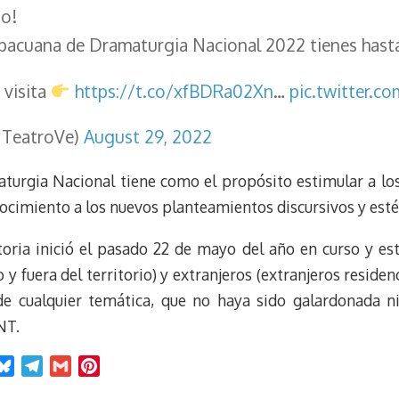
m
s
o!
t
Apacuana de Dramaturgia Nacional 2022 tienes hast
 visita
https://t.co/xfBDRa02Xn
…
pic.twitter.c
TeatroVe)
August 29, 2022
urgia Nacional tiene como el propósito estimular a los 
nocimiento a los nuevos planteamientos discursivos y esté
oria inició el pasado 22 de mayo del año en curso y est
y fuera del territorio) y extranjeros (extranjeros residen
 de cualquier temática, que no haya sido galardonada ni
NT.
B
T
G
P
l
e
m
i