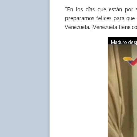
e
y
n
t
e
t
“En los días que están por
a
L
t
s
b
o
d
i
A
o
d
preparamos felices para que e
s
n
p
o
o
Venezuela. ¡Venezuela tiene co
k
p
k
n
Maduro desp