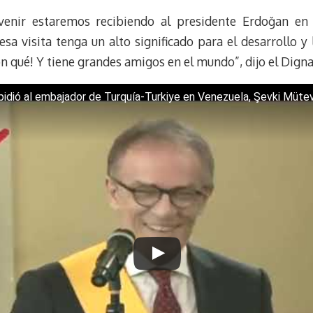
e
e
i
t
 venir estaremos recibiendo al presidente Erdoğan en
s
g
l
e
k
r
r
sa visita tenga un alto significado para el desarrollo 
y
a
e
n qué! Y tiene grandes amigos en el mundo”, dijo el Digna
m
s
t
idió al embajador de Turquía-Turkiye en Venezuela, Şevki Mütev