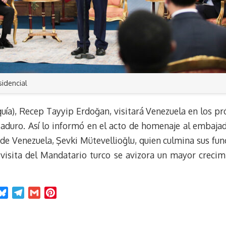
sidencial
uía), Recep Tayyip Erdoğan, visitará Venezuela en los pr
aduro. Así lo informó en el acto de homenaje al embajad
 de Venezuela, Şevki Mütevellioğlu, quien culmina sus f
 visita del Mandatario turco se avizora un mayor creci
B
T
G
P
l
e
m
i
u
l
a
n