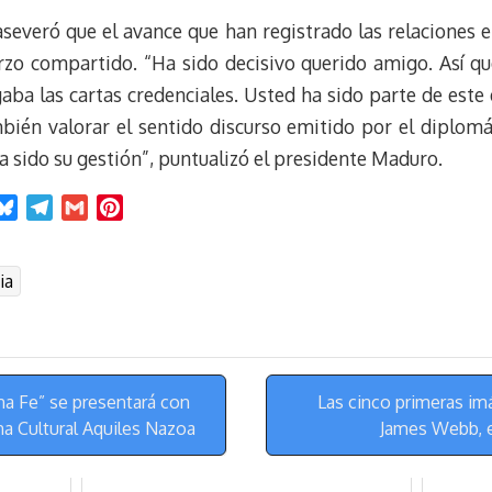
aseveró que el avance que han registrado las relaciones
rzo compartido. “Ha sido decisivo querido amigo. Así que
ba las cartas credenciales. Usted ha sido parte de este
bién valorar el sentido discurso emitido por el diplomát
a sido su gestión”, puntualizó el presidente Maduro.
B
T
G
P
l
e
m
i
u
l
a
n
ia
e
e
i
t
s
g
l
e
k
r
r
y
a
e
m
s
a Fe” se presentará con
Las cinco primeras im
t
na Cultural Aquiles Nazoa
James Webb, e