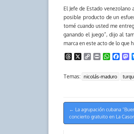
El Jefe de Estado venezolano 
posible producto de un esfue
tomé cuando usted me entrega
ganando el juego”, dijo al tam
marca en este acto de lo que h
T
X
C
P
W
F
M
h
o
r
h
a
a
r
p
i
a
c
s
Temas:
nicolás-maduro
turqu
e
y
n
t
e
t
a
L
t
s
b
o
d
i
A
o
d
s
n
p
o
o
Menú
k
p
k
n
← La agrupación cubana “Buen
de
concierto gratuito en La Caso
Navegación