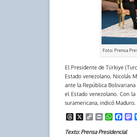
Foto: Prensa Pre
El Presidente de Türkiye (Turq
Estado venezolano, Nicolás M
ante la República Bolivariana
el Estado venezolano. Con la
suramericana, indicó Maduro.
T
X
C
P
W
F
M
h
o
r
h
a
a
r
p
i
a
c
s
Texto: Prensa Presidencial