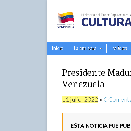
Alba
Ciudad
96.3
Menú
Skip
Inicio
La emisora
Música
principal
FM
to
content
Presidente Madur
Venezuela
11 julio, 2022
•
0 Comenta
ESTA NOTICIA FUE PU