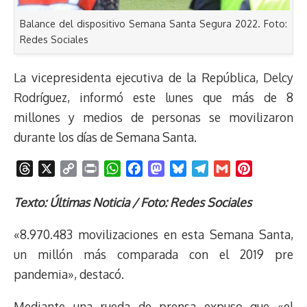
Balance del dispositivo Semana Santa Segura 2022. Foto:
Redes Sociales
La vicepresidenta ejecutiva de la República, Delcy
Rodríguez, informó este lunes que más de 8
millones y medios de personas se movilizaron
durante los días de Semana Santa.
T
X
C
P
W
F
M
B
T
G
P
h
o
r
h
a
a
l
e
m
i
r
p
i
a
c
s
u
l
a
n
Texto: Últimas Noticia / Foto: Redes Sociales
e
y
n
t
e
t
e
e
i
t
«8.970.483 movilizaciones en esta Semana Santa,
a
L
t
s
b
o
s
g
l
e
d
i
A
o
d
k
r
r
un millón más comparada con el 2019 pre
s
n
p
o
o
y
a
e
pandemia», destacó.
k
p
k
n
m
s
t
Mediante una rueda de prensa expuso que «el