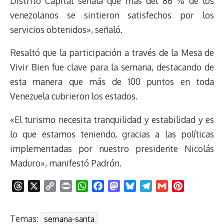
Distrito Capital señala que mas del 86 % de los
venezolanos se sintieron satisfechos por los
servicios obtenidos», señaló.
Resaltó que la participación a través de la Mesa de
Vivir Bien fue clave para la semana, destacando de
esta manera que más de 100 puntos en toda
Venezuela cubrieron los estados.
«El turismo necesita tranquilidad y estabilidad y es
lo que estamos teniendo, gracias a las políticas
implementadas por nuestro presidente Nicolás
Maduro», manifestó Padrón.
T
X
C
P
W
F
M
B
T
G
P
h
o
r
h
a
a
l
e
m
i
r
p
i
a
c
s
u
l
a
n
Temas:
semana-santa
e
y
n
t
e
t
e
e
i
t