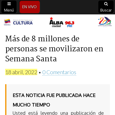
EN VIVO
Menú
Buscar
Alba
Ciudad
Más de 8 millones de
personas se movilizaron en
96.3
Semana Santa
FM
18 abril, 2022
•
0 Comentarios
ESTA NOTICIA FUE PUBLICADA HACE
MUCHO TIEMPO
Usted está leyendo una publicación de