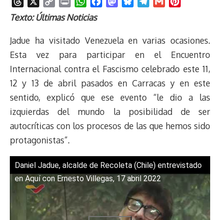
T
X
C
P
W
F
M
B
T
G
P
h
o
r
h
a
a
l
e
m
i
Texto: Últimas Noticias
r
p
i
a
c
s
u
l
a
n
e
y
n
t
e
t
e
e
i
t
Jadue ha visitado Venezuela en varias ocasiones.
a
L
t
s
b
o
s
g
l
e
Esta vez para participar en el Encuentro
d
i
A
o
d
k
r
r
Internacional contra el Fascismo celebrado este 11,
s
n
p
o
o
y
a
e
12 y 13 de abril pasados en Carracas y en este
k
p
k
n
m
s
t
sentido, explicó que ese evento “le dio a las
izquierdas del mundo la posibilidad de ser
autocríticas con los procesos de las que hemos sido
protagonistas”.
Daniel Jadue, alcalde de Recoleta (Chile) entrevistado
en Aquí con Ernesto Villegas, 17 abril 2022