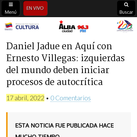
EN VIVO
Menú
Buscar
Alba
Ciudad
Daniel Jadue en Aquí con
Ernesto Villegas: izquierdas
96.3
del mundo deben iniciar
FM
procesos de autocrítica
17 abril, 2022
•
0 Comentarios
ESTA NOTICIA FUE PUBLICADA HACE
MUCHO TIEMPO