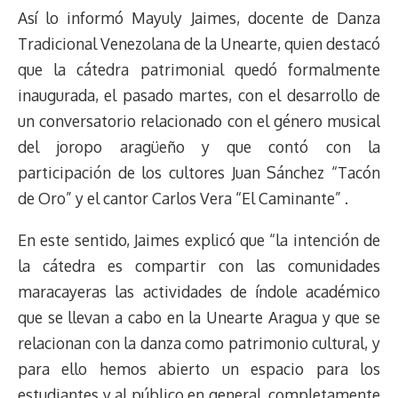
Así lo informó Mayuly Jaimes, docente de Danza
a
L
t
s
b
o
s
g
l
e
d
i
A
o
d
k
r
r
Tradicional Venezolana de la Unearte, quien destacó
s
n
p
o
o
y
a
e
que la cátedra patrimonial quedó formalmente
k
p
k
n
m
s
inaugurada, el pasado martes, con el desarrollo de
t
un conversatorio relacionado con el género musical
del joropo aragüeño y que contó con la
participación de los cultores Juan Sánchez “Tacón
de Oro” y el cantor Carlos Vera “El Caminante” .
En este sentido, Jaimes explicó que “la intención de
la cátedra es compartir con las comunidades
maracayeras las actividades de índole académico
que se llevan a cabo en la Unearte Aragua y que se
relacionan con la danza como patrimonio cultural, y
para ello hemos abierto un espacio para los
estudiantes y al público en general, completamente