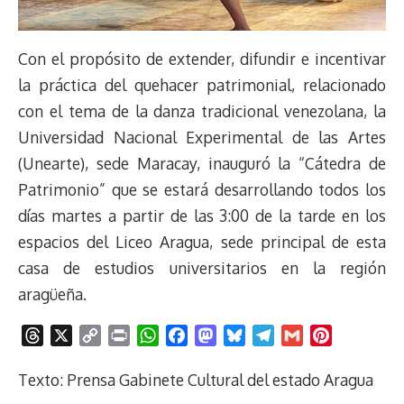
Con el propósito de extender, difundir e incentivar
la práctica del quehacer patrimonial, relacionado
con el tema de la danza tradicional venezolana, la
Universidad Nacional Experimental de las Artes
(Unearte), sede Maracay, inauguró la “Cátedra de
Patrimonio” que se estará desarrollando todos los
días martes a partir de las 3:00 de la tarde en los
espacios del Liceo Aragua, sede principal de esta
casa de estudios universitarios en la región
aragüeña.
T
X
C
P
W
F
M
B
T
G
P
h
o
r
h
a
a
l
e
m
i
r
p
i
a
c
s
u
l
a
n
Texto: Prensa Gabinete Cultural del estado Aragua
e
y
n
t
e
t
e
e
i
t