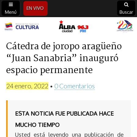
EN VIVO
Menú
Buscar
Alba
Ciudad
Cátedra de joropo aragüeño
“Juan Sanabria” inauguró
96.3
espacio permanente
FM
24 enero, 2022
•
0 Comentarios
ESTA NOTICIA FUE PUBLICADA HACE
MUCHO TIEMPO
Usted está leyendo una publicación de