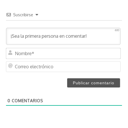
Suscribirse
600
N
o
m
C
b
o
r
r
e
r
*
e
o
0
COMENTARIOS
e
l
e
c
t