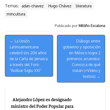
r
p
i
a
c
s
u
l
a
n
Temas:
adan-chavez
Hugo Chávez
literatura
e
y
n
t
e
t
e
e
i
t
a
L
t
s
b
o
s
g
l
e
mincultura
d
i
A
o
d
k
r
r
s
n
p
o
o
y
a
e
Publicado por
Miltiño Escalona
k
p
k
n
m
s
Menú
t
← La Unión
Diálogo entre
de
Latinoamericana
gobierno y oposición
Navegación
celebró los 206 años
en México logra 2
de la Carta de Jamaica
primeros acuerdos:
a través del Foro
Conozca de qué
“Bolívar Siglo XXI”
tratan (+Video y
textos) →
Alejandro López es designado
ministro del Poder Popular para