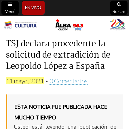
EN VIVO
Menú
Buscar
Alba
Ciudad
TSJ declara procedente la
solicitud de extradición de
96.3
Leopoldo López a España
FM
11 mayo, 2021
•
0 Comentarios
ESTA NOTICIA FUE PUBLICADA HACE
MUCHO TIEMPO
Usted está leyendo una publicación de