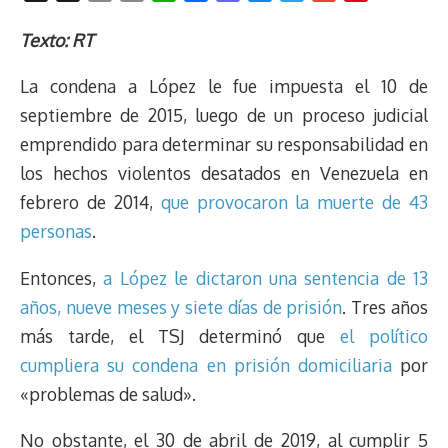
h
o
r
h
a
a
l
e
m
i
r
p
i
a
c
s
u
l
a
n
Texto: RT
e
y
n
t
e
t
e
e
i
t
La condena a López le fue impuesta el 10 de
a
L
t
s
b
o
s
g
l
e
d
i
A
o
d
k
r
r
septiembre de 2015, luego de un proceso judicial
s
n
p
o
o
y
a
e
emprendido para determinar su responsabilidad en
k
p
k
n
m
s
los hechos violentos desatados en Venezuela en
t
febrero de 2014,
que provocaron la muerte de 43
personas
.
Entonces,
a López le dictaron una sentencia de 13
años, nueve meses y siete días de prisión
. Tres años
más tarde, el TSJ determinó que
el político
cumpliera su condena en prisión domiciliaria
por
«problemas de salud».
No obstante, el 30 de abril de 2019, al cumplir 5