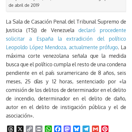
de abril de 2019
La Sala de Casación Penal del Tribunal Supremo de
Justicia (TSJ) de Venezuela
declaró procedente
solicitar a España la extradición del político
Leopoldo López Mendoza, actualmente prófugo
. La
máxima corte venezolana señala que la medida
busca que el político cumpla el resto de una condena
pendiente en el país suramericano de 8 años, seis
meses, 25 días y 12 horas, sentenciado por «la
comisión de los delitos de determinador en el delito
de incendio, determinador en el delito de daño,
autor en el delito de instigación pública y el de
asociación».
T
X
C
P
W
F
M
B
T
G
P