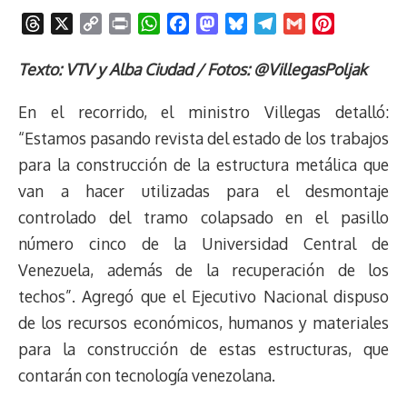
T
X
C
P
W
F
M
B
T
G
P
h
o
r
h
a
a
l
e
m
i
r
p
i
a
c
s
u
l
a
n
Texto: VTV y Alba Ciudad / Fotos: @VillegasPoljak
e
y
n
t
e
t
e
e
i
t
En el recorrido, el ministro Villegas detalló:
a
L
t
s
b
o
s
g
l
e
d
i
A
o
d
k
r
r
“Estamos pasando revista del estado de los trabajos
s
n
p
o
o
y
a
e
para la construcción de la estructura metálica que
k
p
k
n
m
s
van a hacer utilizadas para el desmontaje
t
controlado del tramo colapsado en el pasillo
número cinco de la Universidad Central de
Venezuela, además de la recuperación de los
techos”. Agregó que el Ejecutivo Nacional dispuso
de los recursos económicos, humanos y materiales
para la construcción de estas estructuras, que
contarán con tecnología venezolana.