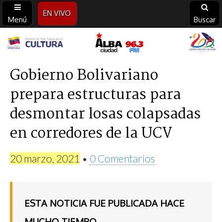
EN VIVO
Menú
Buscar
Alba
Ciudad
Gobierno Bolivariano
prepara estructuras para
96.3
desmontar losas colapsadas
FM
en corredores de la UCV
20 marzo, 2021
•
0 Comentarios
ESTA NOTICIA FUE PUBLICADA HACE
MUCHO TIEMPO