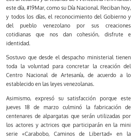
a
L
t
s
b
o
s
g
l
e
este día, #19Mar, como su Día Nacional. Reciban hoy,
d
i
A
o
d
k
r
r
y todos los días, el reconocimiento del Gobierno y
s
n
p
o
o
y
a
e
del pueblo venezolano por sus creaciones
k
p
k
n
m
s
t
cotidianas que nos dan cohesión, disfrute e
identidad.
Sostuvo que desde el despacho ministerial tienen
toda la voluntad para concretar la creación del
Centro Nacional de Artesanía, de acuerdo a lo
establecido en las leyes venezolanas.
Asimismo, expresó su satisfacción porque este
jueves 18 de marzo culminó la fabricación de
centenares de alpargatas que serán utilizadas por
los actores y actrices que participarán en la mini
serie «Carabobo, Caminos de Libertad» en la