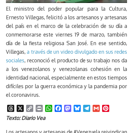
El ministro del poder popular para la Cultura,
Ernesto Villegas, felicitó a los artesanos y artesanas
del país en el marco de la celebración de su día a
conmemorarse este viernes 19 de marzo, también
día de la fiesta religiosa San José. En ese sentido,
Villegas,
a través de un video divulgado en sus redes
sociales
, reconoció el producto de su trabajo nos da
a los venezolanos y venezolanas cohesión en la
identidad nacional, especialmente en estos tiempos
difíciles por la guerra económica y la pandemia por
el coronavirus.
T
X
C
P
W
F
M
B
T
G
P
h
o
r
h
a
a
l
e
m
i
Texto: Diario Vea
r
p
i
a
c
s
u
l
a
n
e
y
n
t
e
t
e
e
i
t
Los artesanos y artesanas de #Venezuela reivindican