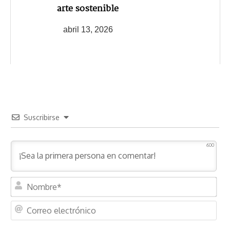
arte sostenible
abril 13, 2026
Suscribirse
600
N
o
m
C
b
o
r
r