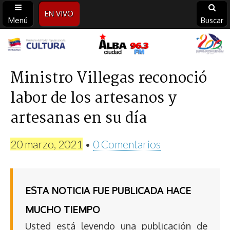
EN VIVO
Menú
Buscar
Alba
Ciudad
Ministro Villegas reconoció
labor de los artesanos y
96.3
artesanas en su día
FM
20 marzo, 2021
•
0 Comentarios
ESTA NOTICIA FUE PUBLICADA HACE
MUCHO TIEMPO
Usted está leyendo una publicación de