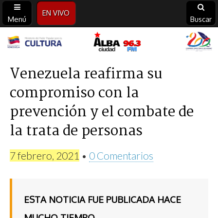
EN VIVO
Menú
Buscar
Alba
Ciudad
Venezuela reafirma su
compromiso con la
96.3
prevención y el combate de
FM
la trata de personas
7 febrero, 2021
•
0 Comentarios
ESTA NOTICIA FUE PUBLICADA HACE
MUCHO TIEMPO