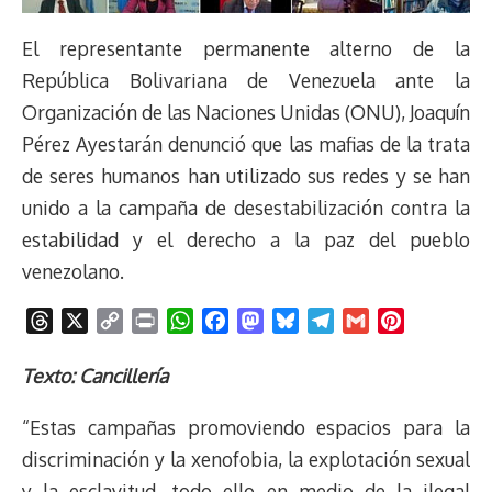
El representante permanente alterno de la
República Bolivariana de Venezuela ante la
Organización de las Naciones Unidas (ONU), Joaquín
Pérez Ayestarán denunció que las mafias de la trata
de seres humanos han utilizado sus redes y se han
unido a la campaña de desestabilización contra la
estabilidad y el derecho a la paz del pueblo
venezolano.
T
X
C
P
W
F
M
B
T
G
P
h
o
r
h
a
a
l
e
m
i
r
p
i
a
c
s
u
l
a
n
Texto: Cancillería
e
y
n
t
e
t
e
e
i
t
“Estas campañas promoviendo espacios para la
a
L
t
s
b
o
s
g
l
e
d
i
A
o
d
k
r
r
discriminación y la xenofobia, la explotación sexual
s
n
p
o
o
y
a
e
y la esclavitud, todo ello en medio de la ilegal