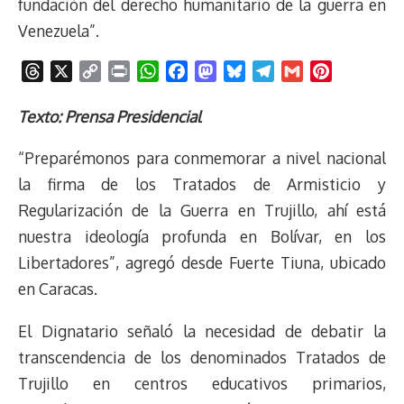
fundación del derecho humanitario de la guerra en
Venezuela”.
T
X
C
P
W
F
M
B
T
G
P
h
o
r
h
a
a
l
e
m
i
r
p
i
a
c
s
u
l
a
n
Texto: Prensa Presidencial
e
y
n
t
e
t
e
e
i
t
“Preparémonos para conmemorar a nivel nacional
a
L
t
s
b
o
s
g
l
e
d
i
A
o
d
k
r
r
la firma de los Tratados de Armisticio y
s
n
p
o
o
y
a
e
Regularización de la Guerra en Trujillo, ahí está
k
p
k
n
m
s
nuestra ideología profunda en Bolívar, en los
t
Libertadores”, agregó desde Fuerte Tiuna, ubicado
en Caracas.
El Dignatario señaló la necesidad de debatir la
transcendencia de los denominados Tratados de
Trujillo en centros educativos primarios,