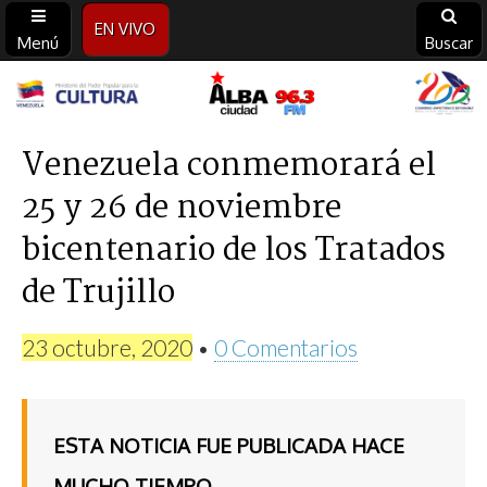
EN VIVO
Menú
Buscar
Alba
Ciudad
Venezuela conmemorará el
25 y 26 de noviembre
96.3
bicentenario de los Tratados
FM
de Trujillo
23 octubre, 2020
•
0 Comentarios
ESTA NOTICIA FUE PUBLICADA HACE
MUCHO TIEMPO