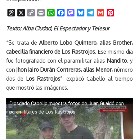
T
X
C
P
W
F
M
B
T
G
P
h
o
r
h
a
a
l
e
m
i
r
p
i
a
c
s
u
l
a
n
Texto: Alba Ciudad, El Espectador y Telesur
e
y
n
t
e
t
e
e
i
t
“Se trata de
Alberto Lobo Quintero, alias Brother,
a
L
t
s
b
o
s
g
l
e
d
i
A
o
d
k
r
r
cabecilla financiero de Los Rastrojos.
Ese mismo día
s
n
p
o
o
y
a
e
fue fotografiado con el paramilitar alias
Nandito
, y
k
p
k
n
m
s
con
Jhon Jairo Durán Contreras, alias Menor,
número
t
dos de
Los Rastrojos
”, explicó Cabello al tiempo
que mostró las imágenes.
Diosdado Cabello muestra fotos de Juan Guaidó con
paramilitares de Los Rastrojos