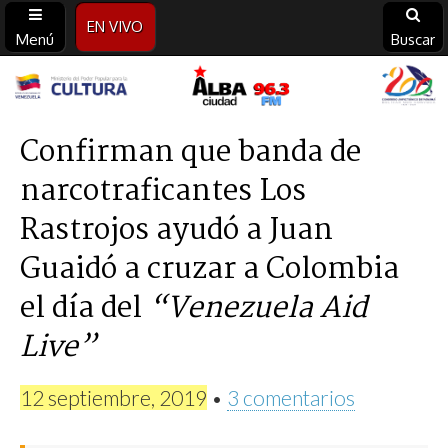
EN VIVO
Menú
Buscar
Alba
Ciudad
Confirman que banda de
narcotraficantes Los
96.3
Rastrojos ayudó a Juan
FM
Guaidó a cruzar a Colombia
el día del
“Venezuela Aid
Live”
12 septiembre, 2019
•
3 comentarios