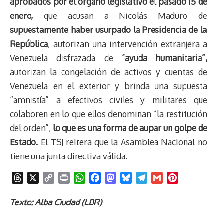
aprobados por el órgano legislativo el pasado 15 de
enero,
que acusan a Nicolás Maduro de
supuestamente haber usurpado la Presidencia de la
República
, autorizan una intervención extranjera a
Venezuela disfrazada de
“ayuda humanitaria”,
autorizan la congelación de activos y cuentas de
Venezuela en el exterior y brinda una supuesta
“amnistía” a efectivos civiles y militares que
colaboren en lo que ellos denominan “la restitución
del orden”,
lo que es una forma de aupar un golpe de
Estado.
El TSJ reitera que la Asamblea Nacional no
tiene una junta directiva válida.
T
X
C
P
W
F
M
B
T
G
P
h
o
r
h
a
a
l
e
m
i
r
p
i
a
c
s
u
l
a
n
Texto: Alba Ciudad (LBR)
e
y
n
t
e
t
e
e
i
t