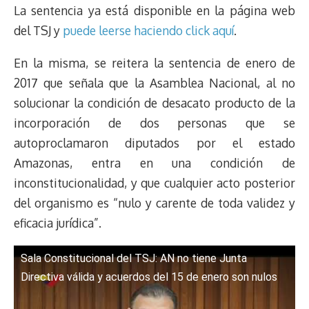
La sentencia ya está disponible en la página web
a
L
t
s
b
o
s
g
l
e
d
i
A
o
d
k
r
r
del TSJ y
puede leerse haciendo click aquí
.
s
n
p
o
o
y
a
e
k
p
k
n
m
s
En la misma, se reitera la sentencia de enero de
t
2017 que señala que la Asamblea Nacional, al no
solucionar la condición de desacato producto de la
incorporación de dos personas que se
autoproclamaron diputados por el estado
Amazonas, entra en una condición de
inconstitucionalidad, y que cualquier acto posterior
del organismo es “nulo y carente de toda validez y
eficacia jurídica”.
Sala Constitucional del TSJ: AN no tiene Junta
Directiva válida y acuerdos del 15 de enero son nulos