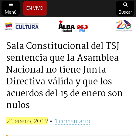
EN VIVO
Menú
Buscar
Alba
Ciudad
Sala Constitucional del TSJ
sentencia que la Asamblea
96.3
Nacional no tiene Junta
FM
Directiva válida y que los
acuerdos del 15 de enero son
nulos
21 enero, 2019
•
1 comentario