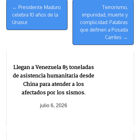
Menú
t
← Presidente Maduro
Terrorismo,
de
celebra 10 años de la
impunidad, muerte y
Navegación
Unasur
complicidad: Palabras
que definen a Posada
Carriles →
Llegan a Venezuela 85 toneladas
de asistencia humanitaria desde
China para atender a los
afectados por los sismos.
julio 6, 2026