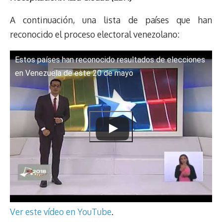
e
y
n
t
e
t
e
e
i
t
A continuación, una lista de países que han
a
L
t
s
b
o
s
g
l
e
d
i
A
o
d
k
r
r
reconocido el proceso electoral venezolano:
s
n
p
o
o
y
a
e
k
p
k
n
m
s
Estos países han reconocido resultados de elecciones
t
en Venezuela de este 20 de mayo
Ver este vídeo en YouTube
.