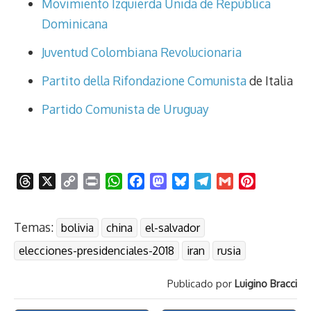
Movimiento Izquierda Unida de República
Dominicana
Juventud Colombiana Revolucionaria
Partito della Rifondazione Comunista
de Italia
Partido Comunista de Uruguay
T
X
C
P
W
F
M
B
T
G
P
h
o
r
h
a
a
l
e
m
i
r
p
i
a
c
s
u
l
a
n
Temas:
bolivia
china
el-salvador
e
y
n
t
e
t
e
e
i
t
a
L
t
s
b
o
s
g
l
e
elecciones-presidenciales-2018
iran
rusia
d
i
A
o
d
k
r
r
s
n
p
o
o
y
a
e
Publicado por
Luigino Bracci
k
p
k
n
m
s