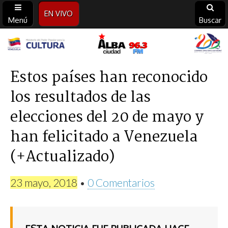
EN VIVO
Menú
Buscar
Alba
Ciudad
Estos países han reconocido
los resultados de las
96.3
elecciones del 20 de mayo y
FM
han felicitado a Venezuela
(+Actualizado)
23 mayo, 2018
•
0 Comentarios