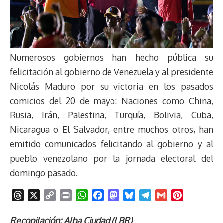
Numerosos gobiernos han hecho pública su
felicitación al gobierno de Venezuela y al presidente
Nicolás Maduro por su victoria en los pasados
comicios del 20 de mayo: Naciones como China,
Rusia, Irán, Palestina, Turquía, Bolivia, Cuba,
Nicaragua o El Salvador, entre muchos otros, han
emitido comunicados felicitando al gobierno y al
pueblo venezolano por la jornada electoral del
domingo pasado.
T
X
C
P
W
F
M
B
T
G
P
h
o
r
h
a
a
l
e
m
i
r
p
i
a
c
s
u
l
a
n
Recopilación: Alba Ciudad (LBR)