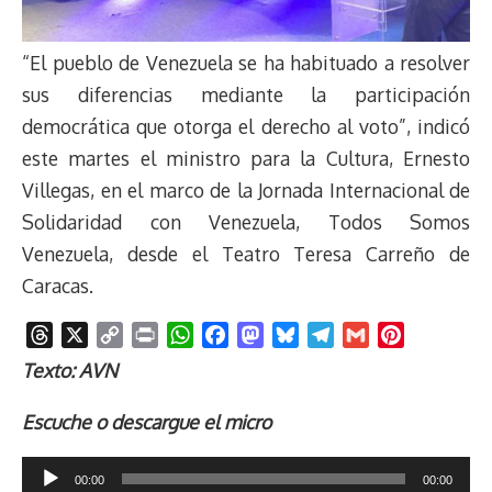
“El pueblo de Venezuela se ha habituado a resolver
sus diferencias mediante la participación
democrática que otorga el derecho al voto”, indicó
este martes el ministro para la Cultura, Ernesto
Villegas, en el marco de la Jornada Internacional de
Solidaridad con Venezuela, Todos Somos
Venezuela, desde el Teatro Teresa Carreño de
Caracas.
T
X
C
P
W
F
M
B
T
G
P
h
o
r
h
a
a
l
e
m
i
Texto: AVN
r
p
i
a
c
s
u
l
a
n
e
y
n
t
e
t
e
e
i
t
Escuche o descargue el micro
a
L
t
s
b
o
s
g
l
e
d
i
A
o
d
k
r
r
Reproductor
00:00
00:00