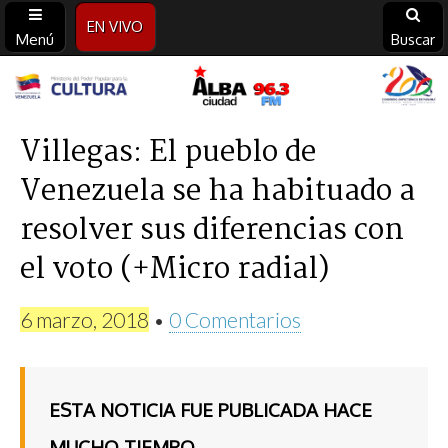
EN VIVO
Menú
Buscar
Alba
Ciudad
Villegas: El pueblo de
Venezuela se ha habituado a
96.3
resolver sus diferencias con
FM
el voto (+Micro radial)
6 marzo, 2018
•
0 Comentarios
ESTA NOTICIA FUE PUBLICADA HACE
MUCHO TIEMPO