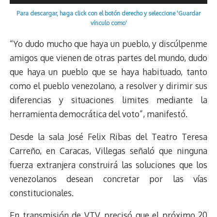
s
n
p
o
o
y
a
e
de
k
p
k
n
m
s
Para descargar, haga click con el botón derecho y seleccione 'Guardar
audio
t
vínculo como'
“Yo dudo mucho que haya un pueblo, y discúlpenme
amigos que vienen de otras partes del mundo, dudo
que haya un pueblo que se haya habituado, tanto
como el pueblo venezolano, a resolver y dirimir sus
diferencias y situaciones limites mediante la
herramienta democrática del voto”, manifestó.
Desde la sala José Felix Ribas del Teatro Teresa
Carreño, en Caracas, Villegas señaló que ninguna
fuerza extranjera construirá las soluciones que los
venezolanos desean concretar por las vías
constitucionales.
En transmisión de VTV, precisó que el próximo 20