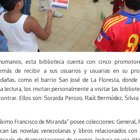
 humanos, esta biblioteca cuenta con cinco promotor
emás de recibir a sus usuarios y usuarias en su prop
añas, como el barrio San José de La Floresta, donde r
 lectura, los invitan personalmente a visitar las bibliote
ontrar. Ellos son: Soraida Perozo, Raúl Bermúdez, Silvia
lísimo Francisco de Miranda” posee colecciones: General, 
can las novelas venezolanas y libros relacionados con l
ravés de dramatizaciones de cuentos, lectura en voz alta,