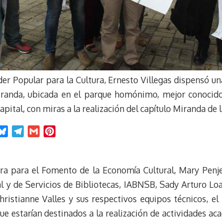
der Popular para la Cultura, Ernesto Villegas dispensó una
iranda, ubicada en el parque homónimo, mejor conocido
pital, con miras a la realización del capítulo Miranda de l
B
T
G
P
l
e
m
i
u
l
a
n
e
e
i
t
ra para el Fomento de la Economía Cultural, Mary Penjea
s
g
l
e
 y de Servicios de Bibliotecas, IABNSB, Sady Arturo Loai
k
r
r
ristianne Valles y sus respectivos equipos técnicos, el
y
a
e
e estarían destinados a la realización de actividades a
m
s