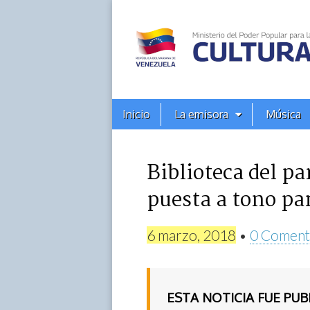
Alba
Ciudad
96.3
Menú
Skip
Inicio
La emisora
Música
principal
FM
to
content
Biblioteca del p
puesta a tono par
6 marzo, 2018
•
0 Coment
ESTA NOTICIA FUE PU