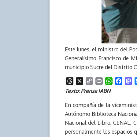
Este lunes, el ministro del Po
Generalísimo Francisco de M
municipio Sucre del Distrito Ca
T
X
C
P
W
F
M
h
o
r
h
a
a
Texto: Prensa IABN
r
p
i
a
c
s
e
y
n
t
e
t
En compañía de la viceminist
a
L
t
s
b
o
Autónomo Biblioteca Nacional
d
i
A
o
d
Nacional del Libro, CENAL, Ch
s
n
p
o
o
personalmente los espacios qu
k
p
k
n