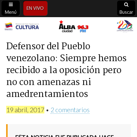
EN VIVO
Menú
Buscar
Alba
Ciudad
Defensor del Pueblo
venezolano: Siempre hemos
96.3
recibido a la oposición pero
FM
no con amenazas ni
amedrentamientos
19 abril, 2017
•
2 comentarios