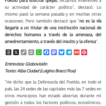
Pueblo para solicitar quejas
, reclamos inherentes a
su actividad de carácter político”, destacó. Lo
mismo pasó la semana pasada y en muchas otras
ocasiones. Pero también destacó que “
no es la vía
llegarle a un titular de una institución nacional de
derechos humanos a través de la amenaza, del
amedrentamiento, a través del insulto y la ofensa
“.
T
X
C
P
W
F
M
B
T
G
P
h
o
r
h
a
a
l
e
m
i
r
p
i
a
c
s
u
l
a
n
Entrevista: Globovisión
e
y
n
t
e
t
e
e
i
t
Texto: Alba Ciudad (Luigino Bracci Roa)
a
L
t
s
b
o
s
g
l
e
d
i
A
o
d
k
r
r
“He dicho que la Defensoría del Pueblo, en todo el
s
n
p
o
o
y
a
e
país, las 24 sedes de las capitales más las 7 sedes en
k
p
k
n
m
s
otros municipios han estado abiertas durante mi
t
gestión a todos los factores políticos, económicos,