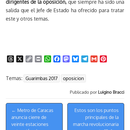
dirigentes de la oposición,
que siempre ha sido una
salida que el Jefe de Estado ha ofrecido para tratar
este y otros temas.
T
X
C
P
W
F
M
B
T
G
P
h
o
r
h
a
a
l
e
m
i
r
p
i
a
c
s
u
l
a
n
Temas:
Guarimbas 2017
oposicion
e
y
n
t
e
t
e
e
i
t
a
L
t
s
b
o
s
g
l
e
Publicado por
Luigino Bracci
d
i
A
o
d
k
r
r
s
n
p
o
o
y
a
e
Menú
k
p
k
n
m
s
← Metro de Caracas
Estos son los puntos
de
t
anuncia cierre de
principales de la
Navegación
veinte estaciones
marcha revolucionaria