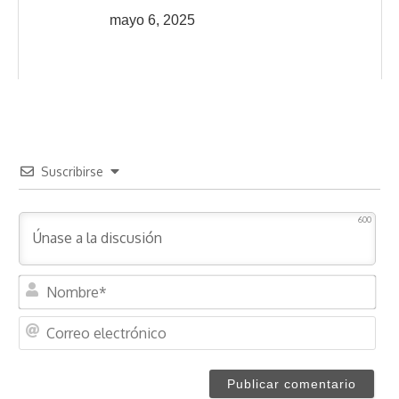
mayo 6, 2025
Suscribirse
600
N
o
m
C
b
o
r
r
e
r